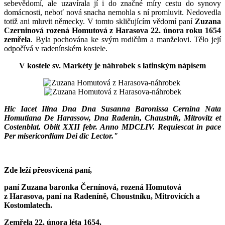
sebevědomí, ale uzavírala jí i do značné míry cestu do synovy
domácnosti, neboť nová snacha nemohla s ní promluvit. Nedovedla
totiž ani mluvit německy. V tomto skličujícím vědomí paní
Zuzana
Czerninová rozená Homutová z Harasova
22. února roku 1654
zemřela
. Byla pochována ke svým rodičům a manželovi. Tělo její
odpočívá v radenínském kostele.
V kostele sv. Markéty je náhrobek s latinským nápisem
Hic Iacet Ilina Dna Dna Susanna Baronissa Cernina Nata
Homutiana De Harassow, Dna Radenin, Chaustnik, Mitrovitz et
Costenblat. Obiit XXII febr. Anno MDCLIV. Requiescat in pace
Per misericordiam Dei dic Lector."
Zde leží přeosvícená paní,
paní Zuzana baronka Černínová, rozená Homutová
z Harasova, paní na Radeníně, Choustníku, Mitrovicích a
Kostomlatech.
Zemřela 22. února léta 1654.