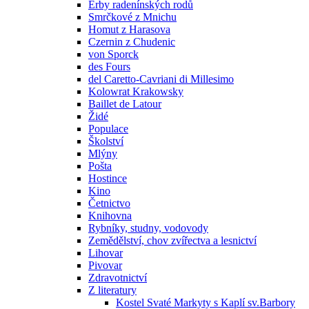
Erby radenínských rodů
Smrčkové z Mnichu
Homut z Harasova
Czernin z Chudenic
von Sporck
des Fours
del Caretto-Cavriani di Millesimo
Kolowrat Krakowsky
Baillet de Latour
Židé
Populace
Školství
Mlýny
Pošta
Hostince
Kino
Četnictvo
Knihovna
Rybníky, studny, vodovody
Zemědělství, chov zvířectva a lesnictví
Lihovar
Pivovar
Zdravotnictví
Z literatury
Kostel Svaté Markyty s Kaplí sv.Barbory