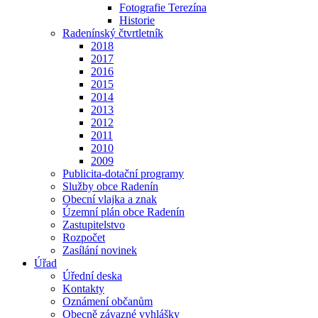
Fotografie Terezína
Historie
Radenínský čtvrtletník
2018
2017
2016
2015
2014
2013
2012
2011
2010
2009
Publicita-dotační programy
Služby obce Radenín
Obecní vlajka a znak
Územní plán obce Radenín
Zastupitelstvo
Rozpočet
Zasílání novinek
Úřad
Úřední deska
Kontakty
Oznámení občanům
Obecně závazné vyhlášky