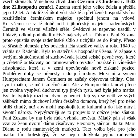
všech stranách. V nejhorší chvíli
Jan Czernin z Chudenic r. 1642
dne 22.listopadu zemřel
. Zuzana smrti jeho velice želela a přežila
jej o 12 let. A tak těžký úkol vést složité a přetížené hospodářství na
roztříštěném černínském majetku spočinul jenom na vdově.
Ke všemu se v té době octl i jihočeský majetek radenínských
Černínů ve vlastní válečné sféře. Švédové se napevno usadili v
Jihlavě, odkud podnikali ničivé nájezdy až k Táboru. Paní Zuzana
proto opustila svoje radenínské sídlo a uchýlila se do Prahy. Přesto
se šťastně přenesla přes poslední léta strašlivé války a roku 1649 se
vrátila na Radenín. Byla to statečná a hospodárná žena. V zápase s
tvrdými skutečnostmi si zachovávala jakési selské pevné rysy, které
ji zřetelně odlišovaly od rafinovaného ovzduší pražské či vídeňské
aristokracie, která si v zemi upevňovala nově získané pozice.
Problémy doby se přenesly i do její rodiny. Mezi ní a synem
Humprechtem Janem Černínem se začaly objevovat trhliny. Oba,
syn i matka, se měli srdečně rádi. Ale v Humprechtu Janovi přece
jen zvolna vyspíval duchovní typ jiných rysů, než byla jeho matka.
Byl to typický rozchod dvou generací. Její syn se ocitl ve svých
zálibách mimo duchovní sféru českého domova, který byl pro něho
příliš chudý, než aby mohl uspokojit jeho kulturní a do jisté míry i
životní nároky. Nejvýrazněji se to projevilo v otázce jeho sňatku.
Paní Zuzana by mu byla ráda vybrala nevěstu. Mladý pán si však
vzal za ženu dvorní dámu císařovny Eleonory, sličnou Italku Marii
Dianu z rodu mantovských markýzů. Tato volba byla pro jeho
matku tím bolestnější, že se nejen dotýkala jejího rodového