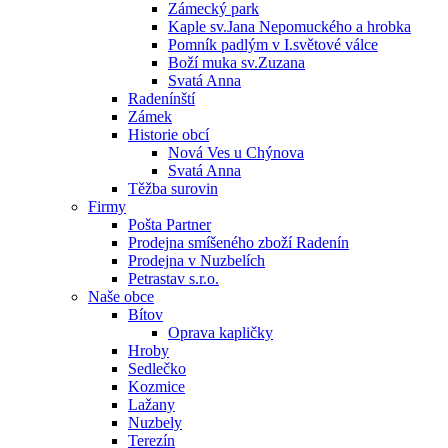
Zámecký park
Kaple sv.Jana Nepomuckého a hrobka
Pomník padlým v I.světové válce
Boží muka sv.Zuzana
Svatá Anna
Radenínští
Zámek
Historie obcí
Nová Ves u Chýnova
Svatá Anna
Těžba surovin
Firmy
Pošta Partner
Prodejna smíšeného zboží Radenín
Prodejna v Nuzbelích
Petrastav s.r.o.
Naše obce
Bítov
Oprava kapličky
Hroby
Sedlečko
Kozmice
Lažany
Nuzbely
Terezín