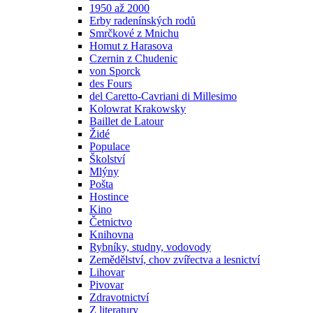
1950 až 2000
Erby radenínských rodů
Smrčkové z Mnichu
Homut z Harasova
Czernin z Chudenic
von Sporck
des Fours
del Caretto-Cavriani di Millesimo
Kolowrat Krakowsky
Baillet de Latour
Židé
Populace
Školství
Mlýny
Pošta
Hostince
Kino
Četnictvo
Knihovna
Rybníky, studny, vodovody
Zemědělství, chov zvířectva a lesnictví
Lihovar
Pivovar
Zdravotnictví
Z literatury