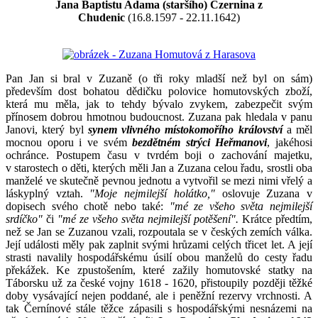
Jana Baptistu Adama (staršího) Czernina z
Chudenic
(16.8.1597 - 22.11.1642)
Pan Jan si bral v Zuzaně (o tři roky mladší než byl on sám)
především dost bohatou dědičku polovice homutovských zboží,
která mu měla, jak to tehdy bývalo zvykem, zabezpečit svým
přínosem dobrou hmotnou budoucnost. Zuzana pak hledala v panu
Janovi, který byl
synem vlivného místokomořího království
a měl
mocnou oporu i ve svém
bezdětném strýci Heřmanovi
, jakéhosi
ochránce. Postupem času v tvrdém boji o zachování majetku,
v starostech o děti, kterých měli Jan a Zuzana celou řadu, srostli oba
manželé ve skutečně pevnou jednotu a vytvořil se mezi nimi vřelý a
láskyplný vztah.
"Moje nejmilejší holátko,"
oslovuje Zuzana v
dopisech svého chotě nebo také:
"mé ze všeho světa
nejmilejší
srdíčko"
či
"mé ze všeho světa nejmilejší potěšení".
Krátce předtím,
než se Jan se Zuzanou vzali, rozpoutala se v českých zemích válka.
Její události měly pak zaplnit svými hrůzami celých třicet let. A její
strasti navalily hospodářskému úsilí obou manželů do cesty řadu
překážek. Ke zpustošením, které zažily homutovské statky na
Táborsku už za české vojny 1618 - 1620, přistoupily později těžké
doby vysávající nejen poddané, ale i peněžní rezervy vrchnosti. A
tak Černínové stále těžce zápasili s hospodářskými nesnázemi na