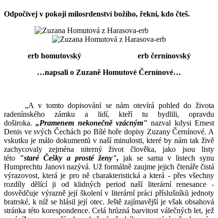
Odpočívej v pokoji milosrdenství božího, řekni, kdo čteš.
erb homutovský erb černínovský
…napsali o Zuzaně Homutové Černínové…
„A v tomto dopisování se nám otevírá pohled do života
radenínského zámku a lidí, kteří tu bydlili, opravdu
doširoka.
„Pramenem nekonečně vzácným"
nazval kdysi Ernest
Denis ve svých Čechách po Bílé hoře dopisy Zuzany Černínové. A
vskutku je málo dokumentů v naší minulosti, které by nám tak živě
zachycovaly zejména niterný život člověka, jako jsou listy
této
"staré Češky a prosté ženy",
jak se sama v listech synu
Humprechtu Janovi nazývá. Už formálně zaujme jejich čtenáře čistá
výrazovost, která je pro ně charakteristická a která - přes všechny
rozdíly dělící ji od klidných period naší literární renesance -
dosvědčuje výrazně její školení v literární práci příslušníků jednoty
bratrské, k níž se hlásil její otec. Ještě zajímavější je však obsahová
stránka této korespondence. Celá hrůzná barvitost válečných let, jež