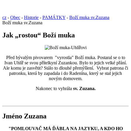
cz
-
Obec
-
Historie
-
PAMÁTKY
-
Boží muka sv.Zuzana
Boží muka sv.Zuzana
Jak „rostou“ Boží muka
Před bývalým pivovarem "vyrostla" Boží muka. Postaral se o to
Ivan Uhlíř se svou přítelkyní Zuzankou. Bylo to jejich velké přání.
Ale komu je zasvětit? Stálo to dlouhé přemýšlení. Vybrat patrona či
patronku, která by zapadala i do Radenína, který se stal jejich
novým domovem.
Nakonec to vyhrála
sv. Zuzana.
Jméno Zuzana
"POMLOUVAČ MÁ ĎÁBLA NA JAZYKU, A KDO HO