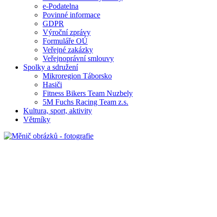
e-Podatelna
Povinné informace
GDPR
Výroční zprávy
Formuláře OÚ
Veřejné zakázky
Veřejnoprávní smlouvy
Spolky a sdružení
Mikroregion Táborsko
Hasiči
Fitness Bikers Team Nuzbely
5M Fuchs Racing Team z.s.
Kultura, sport, aktivity
Větrníky