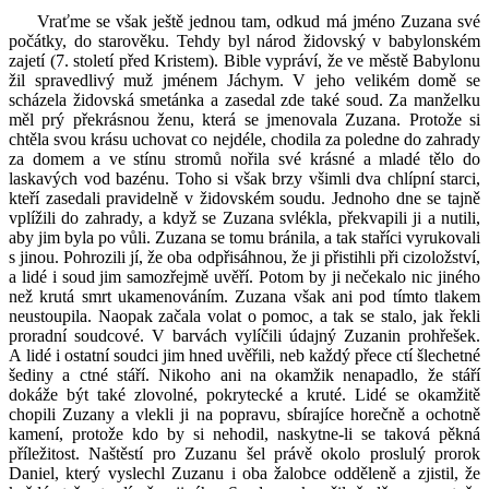
Vraťme se však ještě jednou tam, odkud má jméno Zuzana své
počátky, do starověku. Tehdy byl národ židovský v babylonském
zajetí (7. století před Kristem). Bible vypráví, že ve městě Babylonu
žil spravedlivý muž jménem Jáchym. V jeho velikém domě se
scházela židovská smetánka a zasedal zde také soud. Za manželku
měl prý překrásnou ženu, která se jmenovala Zuzana. Protože si
chtěla svou krásu uchovat co nejdéle, chodila za poledne do zahrady
za domem a ve stínu stromů nořila své krásné a mladé tělo do
laskavých vod bazénu. Toho si však brzy všimli dva chlípní starci,
kteří zasedali pravidelně v židovském soudu. Jednoho dne se tajně
vplížili do zahrady, a když se Zuzana svlékla, překvapili ji a nutili,
aby jim byla po vůli. Zuzana se tomu bránila, a tak staříci vyrukovali
s jinou. Pohrozili jí, že oba odpřisáhnou, že ji přistihli při cizoložství,
a lidé i soud jim samozřejmě uvěří. Potom by ji nečekalo nic jiného
než krutá smrt ukamenováním. Zuzana však ani pod tímto tlakem
neustoupila. Naopak začala volat o pomoc, a tak se stalo, jak řekli
proradní soudcové. V barvách vylíčili údajný Zuzanin prohřešek.
A lidé i ostatní soudci jim hned uvěřili, neb každý přece ctí šlechetné
šediny a ctné stáří. Nikoho ani na okamžik nenapadlo, že stáří
dokáže být také zlovolné, pokrytecké a kruté. Lidé se okamžitě
chopili Zuzany a vlekli ji na popravu, sbírajíce horečně a ochotně
kamení, protože kdo by si nehodil, naskytne-li se taková pěkná
příležitost. Naštěstí pro Zuzanu šel právě okolo proslulý prorok
Daniel, který vyslechl Zuzanu i oba žalobce odděleně a zjistil, že