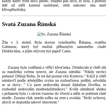
každý stařec tvrdí něco jiného. Snadno pak určil, že lžou, a protože
lidé už měli kamení nasbírané, ubili nakonec oba staré
křivopřísežníky.
Svatá Zuzana Římská
Žila v 3. století. Byla dcerou vznešeného Římana, svatého
Gabinuse, který byl možná příbuzným samotného císaře
Diokleciána, a jejím strýcem byl papež Caius.
Zuzana byla vzdělaná a věřící křesťanka. Dioklecián ji chtěl dát
za manželku svému synovi, ale Zuzana odmítla: "Nikdy nechci
pohana! Děkuji Bohu, že mi dal poznat víru Kristovu." Když ji chtěl
námluvčí podle tehdejšího zvyku na rozloučenou políbit, odvrátila
se se slovy: " Co jsem nedovolila dosud žádnému člověku, to
rozhodně nedovolím modloslužebníkovi." Kvůli odmítnutí sňatku
s pohanem byla i s otcem vsazena do vězení a měla se poklonit zlaté
modle. Zuzana však smetla sošku na zem a zvolala: "Bože uchovej,
abych se dopustila takové ohavnosti."