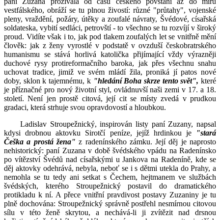
paní Zuzana prožívala od časů českého povstání až do míru
vestfálského, obráží se tu plnou živostí: různé "průtahy", vojenské
pleny, vraždění, požáry, útěky a zoufalé návraty, Švédové, císařská
soldateska, vybití sedláci, petrovští - to všechno se tu rozvíjí v široký
proud. Vidíte však i to, jak pod tlakem zoufalých let se vnitřně mění
člověk: jak z ženy vyrostlé v podstatě v ovzduší českobratrského
humanismu se stává horlivá katolička přijímající vždy výrazněji
duchové rysy protireformačního baroka, jak přes všechnu snahu
uchovat tradice, jimiž ve svém mládí žila, proniká jí patos nové
doby, sklon k tajemnému, k
"hledání Boha skrze tento svět",
které
je příznačné pro nový životní styl, ovládnuvší naši zemi v 17. a 18.
století. Není jen prostě citová, její cit se místy zvedá v prudkou
gradaci, která strhuje svou opravdovostí a hloubkou.
Ladislav Stroupežnický, inspirován listy paní Zuzany, napsal
kdysi drobnou aktovku Sirotčí peníze, jejíž hrdinkou je
"stará
Češka a prostá žena"
z radenínského zámku. Její děj je naprosto
nehistorický: paní Zuzana v době švédského vpádu na Radenínsko
po vítězství Švédů nad císařskými u Jankova na Radeníně, kde se
děj aktovky odehrává, nebyla, neboť se i s dětmi utekla do Prahy, a
nemohla se tu tedy ani setkat s Čechem, hejtmanem ve službách
švédských, kterého Stroupežnický postavil do dramatického
protikladu k ní. A přece vnitřní pravdivost postavy Zuzaniny je tu
plně dochována: Stroupežnický správně postřehl nesmírnou citovou
sílu v této ženě skrytou, a nechává-li ji zvítězit nad drsnou