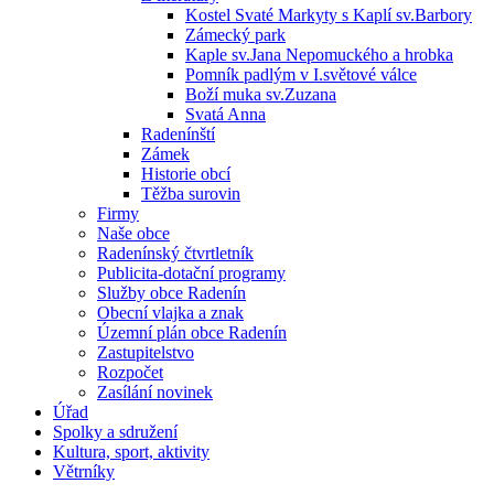
Kostel Svaté Markyty s Kaplí sv.Barbory
Zámecký park
Kaple sv.Jana Nepomuckého a hrobka
Pomník padlým v I.světové válce
Boží muka sv.Zuzana
Svatá Anna
Radenínští
Zámek
Historie obcí
Těžba surovin
Firmy
Naše obce
Radenínský čtvrtletník
Publicita-dotační programy
Služby obce Radenín
Obecní vlajka a znak
Územní plán obce Radenín
Zastupitelstvo
Rozpočet
Zasílání novinek
Úřad
Spolky a sdružení
Kultura, sport, aktivity
Větrníky