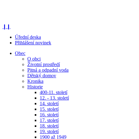
❙❙
Úřední deska
Přihlášení novinek
Obec
O obci
Životní prostředí
Pitná a odpadní voda
Dětský domov
Kronika
Historie
400-11. století
12. - 13. století
14. století
15. století
16. století
17. století
18. století
19. století
1900 až 1949