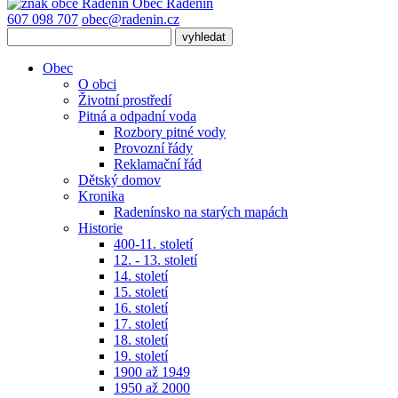
Obec
Radenín
607 098 707
obec@radenin.cz
Obec
O obci
Životní prostředí
Pitná a odpadní voda
Rozbory pitné vody
Provozní řády
Reklamační řád
Dětský domov
Kronika
Radenínsko na starých mapách
Historie
400-11. století
12. - 13. století
14. století
15. století
16. století
17. století
18. století
19. století
1900 až 1949
1950 až 2000