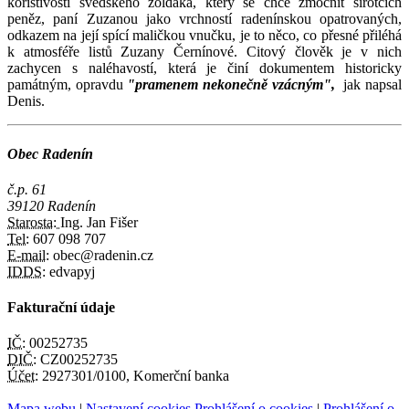
kořistivostí švédského žoldáka, který se chce zmocnit sirotčích
peněz, paní Zuzanou jako vrchností radenínskou opatrovaných,
odkazem na její spící maličkou vnučku, je to něco, co přesné přiléhá
k atmosféře listů Zuzany Černínové. Citový člověk je v nich
zachycen s naléhavostí, která je činí dokumentem historicky
památným, opravdu
"pramenem nekonečně vzácným",
jak napsal
Denis.
Obec Radenín
č.p. 61
39120 Radenín
Starosta:
Ing. Jan Fišer
Tel:
607 098 707
E-mail:
obec@radenin.cz
IDDS:
edvapyj
Fakturační údaje
IČ:
00252735
DIČ:
CZ00252735
Účet:
2927301/0100, Komerční banka
Mapa webu
|
Nastavení cookies
Prohlášení o cookies
|
Prohlášení o