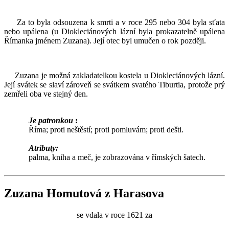
Za to byla odsouzena k smrti a v roce 295 nebo 304 byla sťata
nebo upálena (u Diokleciánových lázní byla prokazatelně upálena
Římanka jménem Zuzana). Její otec byl umučen o rok později.
Zuzana je možná zakladatelkou kostela u Diokleciánových lázní.
Její svátek se slaví zároveň se svátkem svatého Tiburtia, protože prý
zemřeli oba ve stejný den.
Je patronkou
:
Říma; proti neštěstí; proti pomluvám; proti dešti.
Atributy:
palma, kniha a meč, je zobrazována v římských šatech.
Zuzana Homutová z Harasova
se vdala v roce 1621 za