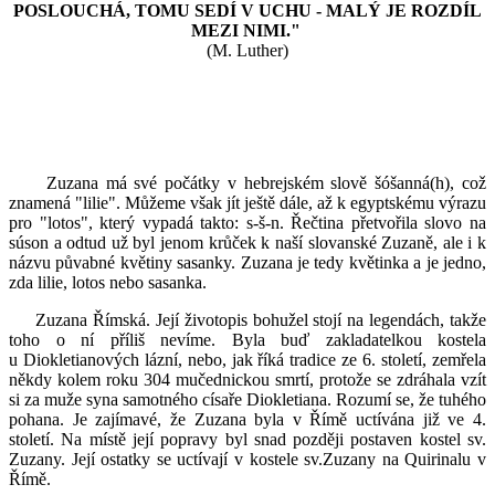
POSLOUCHÁ, TOMU SEDÍ V UCHU - MALÝ JE ROZDÍL
MEZI NIMI."
(M. Luther)
Zuzana má své počátky v hebrejském slově šóšanná(h), což
znamená "lilie". Můžeme však jít ještě dále, až k egyptskému výrazu
pro "lotos", který vypadá takto: s-š-n. Řečtina přetvořila slovo na
súson a odtud už byl jenom krůček k naší slovanské Zuzaně, ale i k
názvu půvabné květiny sasanky. Zuzana je tedy květinka a je jedno,
zda lilie, lotos nebo sasanka.
Zuzana Římská. Její životopis bohužel stojí na legendách, takže
toho o ní příliš nevíme. Byla buď zakladatelkou kostela
u Diokletianových lázní, nebo, jak říká tradice ze 6. století, zemřela
někdy kolem roku 304 mučednickou smrtí, protože se zdráhala vzít
si za muže syna samotného císaře Diokletiana. Rozumí se, že tuhého
pohana. Je zajímavé, že Zuzana byla v Římě uctívána již ve 4.
století. Na místě její popravy byl snad později postaven kostel sv.
Zuzany. Její ostatky se uctívají v kostele sv.Zuzany na Quirinalu v
Římě.