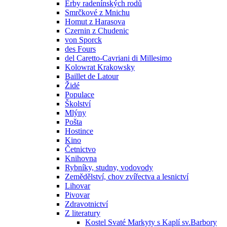
Erby radenínských rodů
Smrčkové z Mnichu
Homut z Harasova
Czernin z Chudenic
von Sporck
des Fours
del Caretto-Cavriani di Millesimo
Kolowrat Krakowsky
Baillet de Latour
Židé
Populace
Školství
Mlýny
Pošta
Hostince
Kino
Četnictvo
Knihovna
Rybníky, studny, vodovody
Zemědělství, chov zvířectva a lesnictví
Lihovar
Pivovar
Zdravotnictví
Z literatury
Kostel Svaté Markyty s Kaplí sv.Barbory