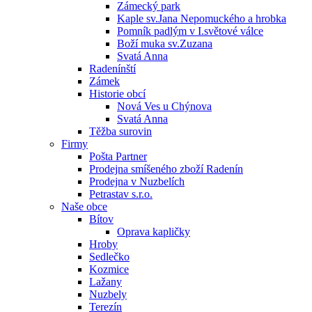
Zámecký park
Kaple sv.Jana Nepomuckého a hrobka
Pomník padlým v I.světové válce
Boží muka sv.Zuzana
Svatá Anna
Radenínští
Zámek
Historie obcí
Nová Ves u Chýnova
Svatá Anna
Těžba surovin
Firmy
Pošta Partner
Prodejna smíšeného zboží Radenín
Prodejna v Nuzbelích
Petrastav s.r.o.
Naše obce
Bítov
Oprava kapličky
Hroby
Sedlečko
Kozmice
Lažany
Nuzbely
Terezín