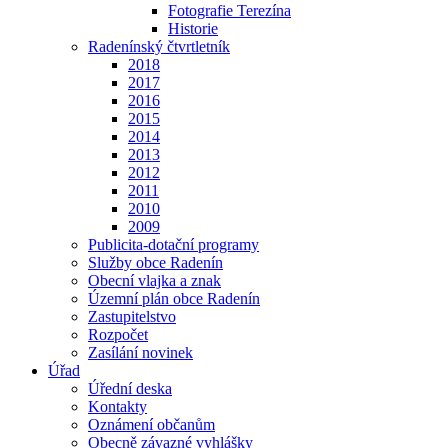
Fotografie Terezína
Historie
Radenínský čtvrtletník
2018
2017
2016
2015
2014
2013
2012
2011
2010
2009
Publicita-dotační programy
Služby obce Radenín
Obecní vlajka a znak
Územní plán obce Radenín
Zastupitelstvo
Rozpočet
Zasílání novinek
Úřad
Úřední deska
Kontakty
Oznámení občanům
Obecně závazné vyhlášky