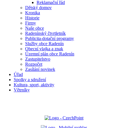
Reklamační řád
Dětský domov
Kronika
Historie
Firmy
Naše obce
Radenínský čtvrtletník
Publicita-dotační programy
Služby obce Radenín
Obecní vlajka a znak
Územní plán obce Radenín
Zastupitelstvo
Rozpočet
Zasílání novinek
Úřad
Spolky a sdružení
Kultura, sport, aktivity
Větrníky