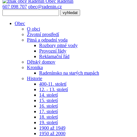
Obec
Radenín
607 098 707
obec@radenin.cz
Obec
O obci
Životní prostředí
Pitná a odpadní voda
Rozbory pitné vody
Provozní řády
Reklamační řád
Dětský domov
Kronika
Radenínsko na starých mapách
Historie
400-11. století
12. - 13. století
14. století
15. století
16. století
17. století
18. století
19. století
1900 až 1949
1950 až 2000