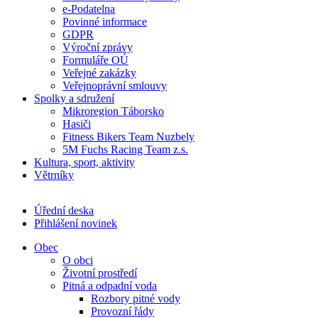
e-Podatelna
Povinné informace
GDPR
Výroční zprávy
Formuláře OÚ
Veřejné zakázky
Veřejnoprávní smlouvy
Spolky a sdružení
Mikroregion Táborsko
Hasiči
Fitness Bikers Team Nuzbely
5M Fuchs Racing Team z.s.
Kultura, sport, aktivity
Větrníky
Úřední deska
Přihlášení novinek
Obec
O obci
Životní prostředí
Pitná a odpadní voda
Rozbory pitné vody
Provozní řády