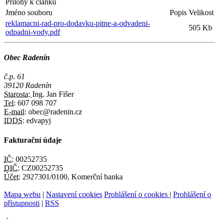
Přílohy k článku
Jméno souboru
Popis
Velikost
reklamacni-rad-pro-dodavku-pitne-a-odvadeni-
505 Kb
odpadni-vody.pdf
Obec Radenín
č.p. 61
39120 Radenín
Starosta:
Ing. Jan Fišer
Tel:
607 098 707
E-mail:
obec@radenin.cz
IDDS:
edvapyj
Fakturační údaje
IČ:
00252735
DIČ:
CZ00252735
Účet:
2927301/0100, Komerční banka
Mapa webu
|
Nastavení cookies
Prohlášení o cookies
|
Prohlášení o
přístupnosti
|
RSS