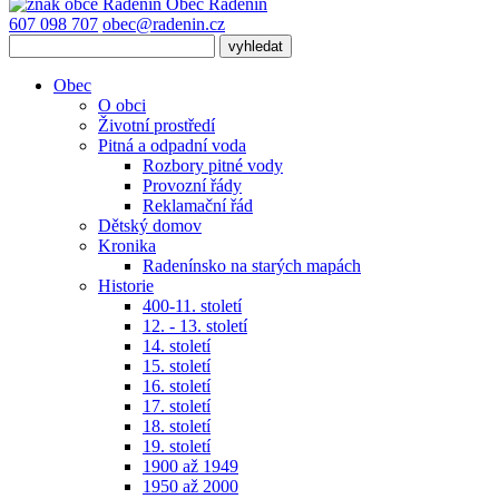
Obec
Radenín
607 098 707
obec@radenin.cz
Obec
O obci
Životní prostředí
Pitná a odpadní voda
Rozbory pitné vody
Provozní řády
Reklamační řád
Dětský domov
Kronika
Radenínsko na starých mapách
Historie
400-11. století
12. - 13. století
14. století
15. století
16. století
17. století
18. století
19. století
1900 až 1949
1950 až 2000