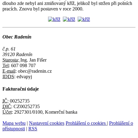
dlouho zde nebyl ani zmiňovaný kříž, jelikož byl stržen při polních
pracích. Znovu byl postaven v roce 2000.
Obec Radenín
č.p. 61
39120 Radenín
Starosta:
Ing. Jan Fišer
Tel:
607 098 707
E-mail:
obec@radenin.cz
IDDS:
edvapyj
Fakturační údaje
IČ:
00252735
DIČ:
CZ00252735
Účet:
2927301/0100, Komerční banka
Mapa webu
|
Nastavení cookies
Prohlášení o cookies
|
Prohlášení o
přístupnosti
|
RSS