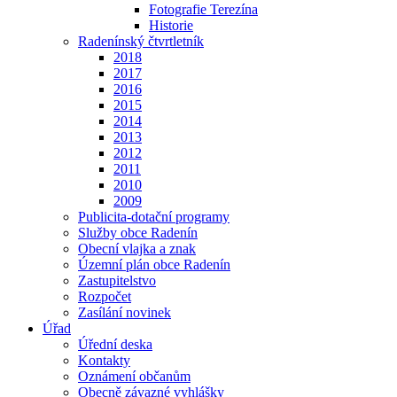
Fotografie Terezína
Historie
Radenínský čtvrtletník
2018
2017
2016
2015
2014
2013
2012
2011
2010
2009
Publicita-dotační programy
Služby obce Radenín
Obecní vlajka a znak
Územní plán obce Radenín
Zastupitelstvo
Rozpočet
Zasílání novinek
Úřad
Úřední deska
Kontakty
Oznámení občanům
Obecně závazné vyhlášky