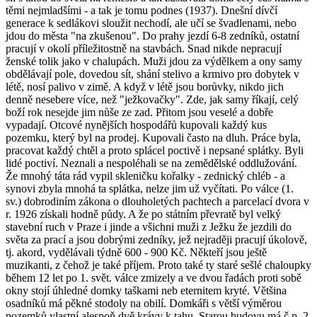
těmi nejmladšími - a tak je tomu podnes (1937). Dnešní dívčí
generace k sedlákovi sloužit nechodí, ale učí se švadlenami, nebo
jdou do města "na zkušenou". Do prahy jezdí 6-8 zedníků, ostatní
pracují v okolí příležitostně na stavbách. Snad nikde nepracují
ženské tolik jako v chalupách. Muži jdou za výdělkem a ony samy
obdělávají pole, dovedou sít, shání stelivo a krmivo pro dobytek v
létě, nosí palivo v zimě. A když v létě jsou borůvky, nikdo jich
denně nesebere více, než "ježkovačky". Zde, jak samy říkají, celý
boží rok nesejde jim nůše ze zad. Přitom jsou veselé a dobře
vypadají. Otcové nynějších hospodářů kupovali každý kus
pozemku, který byl na prodej. Kupovali často na dluh. Práce byla,
pracovat každý chtěl a proto splácel poctivě i nepsané splátky. Byli
lidé poctiví. Neznali a nespoléhali se na zemědělské oddlužování.
Že mnohý táta rád vypil skleničku kořalky - zednický chléb - a
synovi zbyla mnohá ta splátka, nelze jim už vyčítati. Po válce (1.
sv.) dobrodiním zákona o dlouholetých pachtech a parcelací dvora v
r. 1926 získali hodně půdy. A že po státním převratě byl velký
stavební ruch v Praze i jinde a všichni muži z Ježku že jezdili do
světa za prací a jsou dobrými zedníky, jež nejraději pracují úkolově,
tj. akord, vydělávali týdně 600 - 900 Kč. Někteří jsou ještě
muzikanti, z čehož je také příjem. Proto také ty staré sešlé chaloupky
během 12 let po 1. svět. válce zmizely a ve dvou řadách proti sobě
okny stojí úhledné domky taškami neb eternitem kryté. Většina
osadníků má pěkné stodoly na obilí. Domkáři s větší výměrou
pozemků vlastní alespoň dvě krávy k tahu. Starou budovu má č.p. 2,