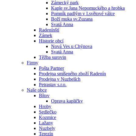
Zámecký park
Kaple sv.Jana Nepomuckého a hrobka
Pomník padlým v I.světové válce
Boží muka sv.Zuzana
Svatá Anna
Radenínští
Zámek
Historie obcí
Nová Ves u Chýnova
Svatá Anna
Těžba surovin
Firmy
Pošta Partner
Prodejna smíšeného zboží Radenín
Prodejna v Nuzbelích
Petrastav s.r.o.
Naše obce
Bítov
Oprava kapličky
Hroby
Sedlečko
Kozmice
Lažany
Nuzbely
Terezín