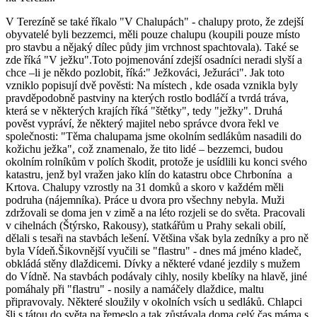
V Terezíně se také říkalo "V Chalupách" - chalupy proto, že zdejší
obyvatelé byli bezzemci, měli pouze chalupu (koupili pouze místo
pro stavbu a nějaký dílec půdy jim vrchnost spachtovala). Také se
zde říká "V ježku".Toto pojmenování zdejší osadníci neradi slyší a
chce –li je někdo pozlobit, říká:" Ježkováci, Ježuráci". Jak toto
vzniklo popisují dvě pověsti: Na místech , kde osada vznikla byly
pravděpodobně pastviny na kterých rostlo bodláčí a tvrdá tráva,
která se v některých krajích říká "štětky", tedy "ježky". Druhá
pověst vypráví, že některý majitel nebo správce dvora řekl ve
společnosti: "Těma chalupama jsme okolním sedlákům nasadili do
kožichu ježka", což znamenalo, že tito lidé – bezzemci, budou
okolním rolníkům v polích škodit, protože je usídlili ku konci svého
katastru, jenž byl vražen jako klín do katastru obce Chrbonína a
Krtova. Chalupy vzrostly na 31 domků a skoro v každém měli
podruha (nájemníka). Práce u dvora pro všechny nebyla. Muži
zdržovali se doma jen v zimě a na léto rozjeli se do světa. Pracovali
v cihelnách (Štýrsko, Rakousy), statkářům u Prahy sekali obilí,
dělali s tesaři na stavbách lešení. Většina však byla zedníky a pro ně
byla Vídeň.Šikovnější vyučili se "flastru" - dnes má jméno kladeč,
obkládá stěny dlaždicemi. Dívky a některé vdané jezdily s mužem
do Vídně. Na stavbách podávaly cihly, nosily kbelíky na hlavě, jiné
pomáhaly při "flastru" - nosily a namáčely dlaždice, maltu
připravovaly. Některé sloužily v okolních vsích u sedláků. Chlapci
šli s tátou do světa na řemeslo a tak zůstávala doma celý čas máma s