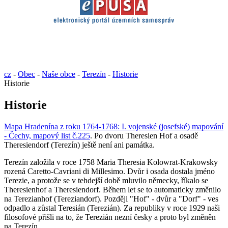
cz
-
Obec
-
Naše obce
-
Terezín
-
Historie
Historie
Historie
Mapa Hradenína z roku 1764-1768: I. vojenské (josefské) mapování
- Čechy, mapový list č.225
. Po dvoru Theresien Hof a osadě
Theresiendorf (Terezín) ještě není ani památka.
Terezín založila v roce 1758 Maria Theresia Kolowrat-Krakowsky
rozená Caretto-Cavriani di Millesimo. Dvůr i osada dostala jméno
Terezie, a protože se v tehdejší době mluvilo německy, říkalo se
Theresienhof a Theresiendorf. Během let se to automaticky změnilo
na Terezianhof (Tereziandorf). Později "Hof" - dvůr a "Dorf" - ves
odpadlo a zůstal Teresián (Terezián). Za republiky v roce 1929 naši
filosofové přišli na to, že Terezián nezní česky a proto byl změněn
na Terezín.