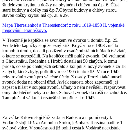
šindelovou krytinu a došky na obytném i chlévu má č.p. 6. Část
staré budovy a došky má č.p.7.Obytné budovy a chlévy starou
stavbu došky krytou má čp. 28 a 29.
Mapa Theresienhof a Theresiendorf z roku 1819-1858 II. vojenské
mapování - Františkovo.
V Terezíně je kaplička se zvonkem ve dvorku u domku č.p. 25.
Vedle této kapličky stojí železný kříž. Když v roce 1903 zničilo
krupobití úrodu, dostali postižení v osadě od státních úřadů 62 zlaté,
o které se nerozdělili. Na kapličce měli puklý zvonek. Od vrchnosti
z Choustníku, Radenína a Hrobů dostali asi 50 zlatých, k tomu
přidali, co se po chalupách sebralo a koupili si nový zvonek a za 18
zlatých, které zbyly, pořídili v roce 1905 tento kříž. V roce 1942
rekvírování zvonů pro válečné účely. Z osady Terezín také museli
zvonek dodat na obecní úřad. Avšak starosta obce zapomněl jej
zapsat a hlásit v soupisu zvonů. Úřady o něm nevěděli. Napravovat
omyl dodatečně nebylo radno. Schoval zvonek do roští na zahrádce.
Tam přečkal válku. Terezínští si ho přinesli r. 1945.
Za vsí ke Krtovu stojí kříž za Jana Radostu a u polní cesty k
Vodárně stojí kříž za Antonína Srnku, jež oba z Terezína padli v 1.
světové válce. V současnosti již polní cesta k Vodárně neexistuje,