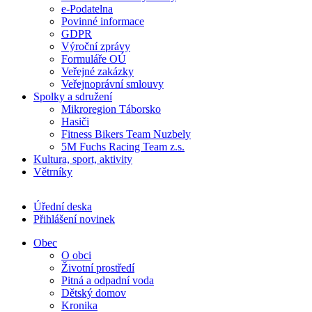
e-Podatelna
Povinné informace
GDPR
Výroční zprávy
Formuláře OÚ
Veřejné zakázky
Veřejnoprávní smlouvy
Spolky a sdružení
Mikroregion Táborsko
Hasiči
Fitness Bikers Team Nuzbely
5M Fuchs Racing Team z.s.
Kultura, sport, aktivity
Větrníky
Úřední deska
Přihlášení novinek
Obec
O obci
Životní prostředí
Pitná a odpadní voda
Dětský domov
Kronika