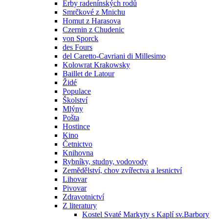
Erby radenínských rodů
Smrčkové z Mnichu
Homut z Harasova
Czernin z Chudenic
von Sporck
des Fours
del Caretto-Cavriani di Millesimo
Kolowrat Krakowsky
Baillet de Latour
Židé
Populace
Školství
Mlýny
Pošta
Hostince
Kino
Četnictvo
Knihovna
Rybníky, studny, vodovody
Zemědělství, chov zvířectva a lesnictví
Lihovar
Pivovar
Zdravotnictví
Z literatury
Kostel Svaté Markyty s Kaplí sv.Barbory