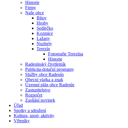
Historie
Firmy
Naše obce
Bítov
Hroby
Sedlečko
Kozmice
Lažany
Nuzbely
Terezín
Fotografie Terezína
Historie
Radenínský čtvrtletník
Publicita-dotační programy
Služby obce Radenín
Obecní vlajka a znak
Územní plán obce Radenín
Zastupitelstvo
Rozpočet
Zasílání novinek
Úřad
Spolky a sdružení
Kultura, sport, aktivity
Větrníky