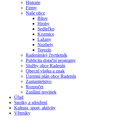
Historie
Firmy
Naše obce
Bítov
Hroby
Sedlečko
Kozmice
Lažany
Nuzbely
Terezín
Radenínský čtvrtletník
Publicita-dotační programy
Služby obce Radenín
Obecní vlajka a znak
Územní plán obce Radenín
Zastupitelstvo
Rozpočet
Zasílání novinek
Úřad
Spolky a sdružení
Kultura, sport, aktivity
Větrníky