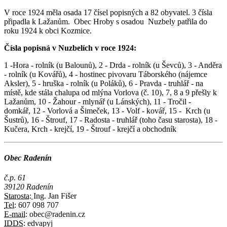
V roce 1924 měla osada 17 čísel popisných a 82 obyvatel. 3 čísla
připadla k Lažanům. Obec Hroby s osadou Nuzbely patřila do
roku 1924 k obci Kozmice.
Čísla popisná v Nuzbelích v roce 1924:
1 -Hora - rolník (u Balounů), 2 - Drda - rolník (u Ševců), 3 - Anděra
- rolník (u Kovářů), 4 - hostinec pivovaru Táborského (nájemce
Aksler), 5 - hruška - rolník (u Poláků), 6 - Pravda - truhlář - na
místě, kde stála chalupa od mlýna Vorlova (č. 10), 7, 8 a 9 přešly k
Lažanům, 10 - Žahour - mlynář (u Lánských), 11 - Tročil -
domkář, 12 - Vorlová a Šimeček, 13 - Volf - kovář, 15 - Krch (u
Šustrů), 16 - Štrouf, 17 - Radosta - truhlář (toho času starosta), 18 -
Kučera, Krch - krejčí, 19 - Štrouf - krejčí a obchodník
Obec Radenín
č.p. 61
39120 Radenín
Starosta:
Ing. Jan Fišer
Tel:
607 098 707
E-mail:
obec@radenin.cz
IDDS:
edvapyj