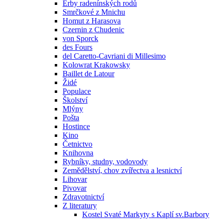
Erby radenínských rodů
Smrčkové z Mnichu
Homut z Harasova
Czernin z Chudenic
von Sporck
des Fours
del Caretto-Cavriani di Millesimo
Kolowrat Krakowsky
Baillet de Latour
Židé
Populace
Školství
Mlýny
Pošta
Hostince
Kino
Četnictvo
Knihovna
Rybníky, studny, vodovody
Zemědělství, chov zvířectva a lesnictví
Lihovar
Pivovar
Zdravotnictví
Z literatury
Kostel Svaté Markyty s Kaplí sv.Barbory