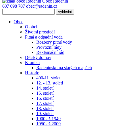
Obec
Radenín
607 098 707
obec@radenin.cz
Obec
O obci
Životní prostředí
Pitná a odpadní voda
Rozbory pitné vody
Provozní řády
Reklamační řád
Dětský domov
Kronika
Radenínsko na starých mapách
Historie
400-11. století
12. - 13. století
14. století
15. století
16. století
17. století
18. století
19. století
1900 až 1949
1950 až 2000