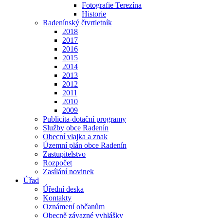
Fotografie Terezína
Historie
Radenínský čtvrtletník
2018
2017
2016
2015
2014
2013
2012
2011
2010
2009
Publicita-dotační programy
Služby obce Radenín
Obecní vlajka a znak
Územní plán obce Radenín
Zastupitelstvo
Rozpočet
Zasílání novinek
Úřad
Úřední deska
Kontakty
Oznámení občanům
Obecně závazné vyhlášky