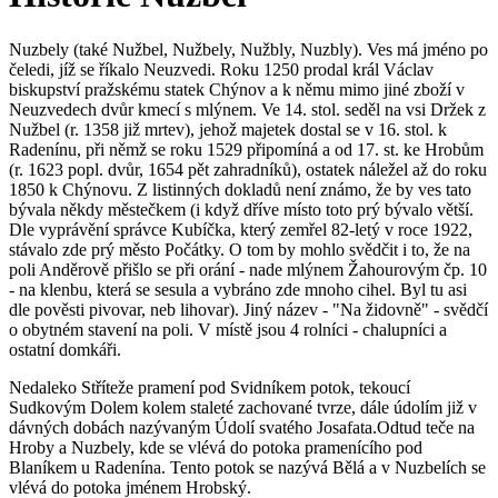
Nuzbely (také Nužbel, Nužbely, Nužbly, Nuzbly). Ves má jméno po
čeledi, jíž se říkalo Neuzvedi. Roku 1250 prodal král Václav
biskupství pražskému statek Chýnov a k němu mimo jiné zboží v
Neuzvedech dvůr kmecí s mlýnem. Ve 14. stol. seděl na vsi Držek z
Nužbel (r. 1358 již mrtev), jehož majetek dostal se v 16. stol. k
Radenínu, při němž se roku 1529 připomíná a od 17. st. ke Hrobům
(r. 1623 popl. dvůr, 1654 pět zahradníků), ostatek náležel až do roku
1850 k Chýnovu. Z listinných dokladů není známo, že by ves tato
bývala někdy městečkem (i když dříve místo toto prý bývalo větší.
Dle vyprávění správce Kubíčka, který zemřel 82-letý v roce 1922,
stávalo zde prý město Počátky. O tom by mohlo svědčit i to, že na
poli Anděrově přišlo se při orání - nade mlýnem Žahourovým čp. 10
- na klenbu, která se sesula a vybráno zde mnoho cihel. Byl tu asi
dle pověsti pivovar, neb lihovar). Jiný název - "Na židovně" - svědčí
o obytném stavení na poli. V místě jsou 4 rolníci - chalupníci a
ostatní domkáři.
Nedaleko Stříteže pramení pod Svidníkem potok, tekoucí
Sudkovým Dolem kolem staleté zachované tvrze, dále údolím již v
dávných dobách nazývaným Údolí svatého Josafata.Odtud teče na
Hroby a Nuzbely, kde se vlévá do potoka pramenícího pod
Blaníkem u Radenína. Tento potok se nazývá Bělá a v Nuzbelích se
vlévá do potoka jménem Hrobský.