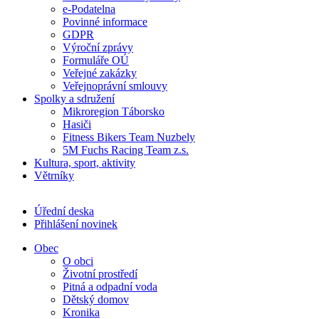
e-Podatelna
Povinné informace
GDPR
Výroční zprávy
Formuláře OÚ
Veřejné zakázky
Veřejnoprávní smlouvy
Spolky a sdružení
Mikroregion Táborsko
Hasiči
Fitness Bikers Team Nuzbely
5M Fuchs Racing Team z.s.
Kultura, sport, aktivity
Větrníky
Úřední deska
Přihlášení novinek
Obec
O obci
Životní prostředí
Pitná a odpadní voda
Dětský domov
Kronika