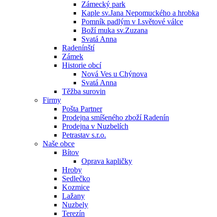
Zámecký park
Kaple sv.Jana Nepomuckého a hrobka
Pomník padlým v I.světové válce
Boží muka sv.Zuzana
Svatá Anna
Radenínští
Zámek
Historie obcí
Nová Ves u Chýnova
Svatá Anna
Těžba surovin
Firmy
Pošta Partner
Prodejna smíšeného zboží Radenín
Prodejna v Nuzbelích
Petrastav s.r.o.
Naše obce
Bítov
Oprava kapličky
Hroby
Sedlečko
Kozmice
Lažany
Nuzbely
Terezín