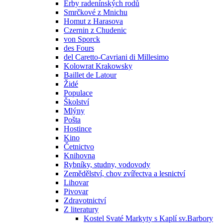
Erby radenínských rodů
Smrčkové z Mnichu
Homut z Harasova
Czernin z Chudenic
von Sporck
des Fours
del Caretto-Cavriani di Millesimo
Kolowrat Krakowsky
Baillet de Latour
Židé
Populace
Školství
Mlýny
Pošta
Hostince
Kino
Četnictvo
Knihovna
Rybníky, studny, vodovody
Zemědělství, chov zvířectva a lesnictví
Lihovar
Pivovar
Zdravotnictví
Z literatury
Kostel Svaté Markyty s Kaplí sv.Barbory