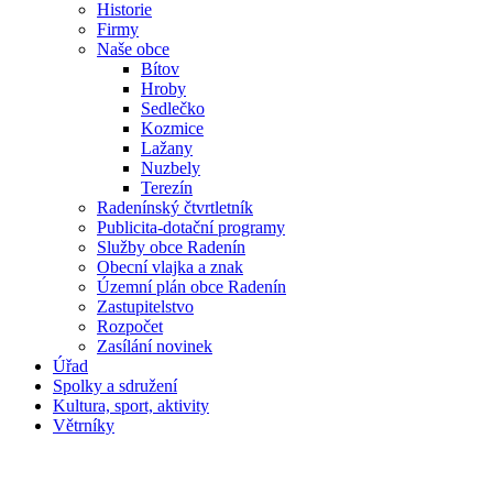
Historie
Firmy
Naše obce
Bítov
Hroby
Sedlečko
Kozmice
Lažany
Nuzbely
Terezín
Radenínský čtvrtletník
Publicita-dotační programy
Služby obce Radenín
Obecní vlajka a znak
Územní plán obce Radenín
Zastupitelstvo
Rozpočet
Zasílání novinek
Úřad
Spolky a sdružení
Kultura, sport, aktivity
Větrníky