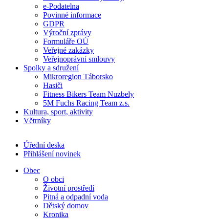
e-Podatelna
Povinné informace
GDPR
Výroční zprávy
Formuláře OÚ
Veřejné zakázky
Veřejnoprávní smlouvy
Spolky a sdružení
Mikroregion Táborsko
Hasiči
Fitness Bikers Team Nuzbely
5M Fuchs Racing Team z.s.
Kultura, sport, aktivity
Větrníky
Úřední deska
Přihlášení novinek
Obec
O obci
Životní prostředí
Pitná a odpadní voda
Dětský domov
Kronika