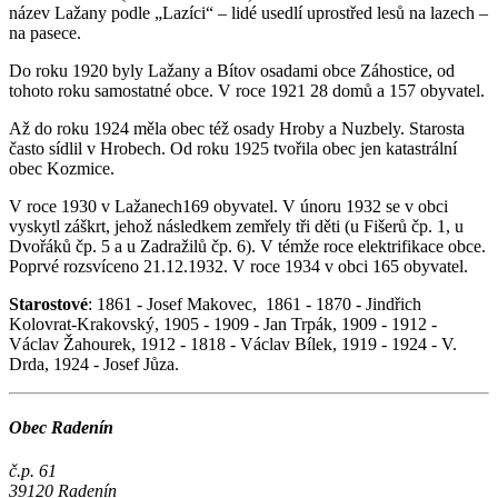
název Lažany podle „Lazíci“ – lidé usedlí uprostřed lesů na lazech –
na pasece.
Do roku 1920 byly Lažany a Bítov osadami obce Záhostice, od
tohoto roku samostatné obce. V roce 1921 28 domů a 157 obyvatel.
Až do roku 1924 měla obec též osady Hroby a Nuzbely. Starosta
často sídlil v Hrobech. Od roku 1925 tvořila obec jen katastrální
obec Kozmice.
V roce 1930 v Lažanech169 obyvatel. V únoru 1932 se v obci
vyskytl záškrt, jehož následkem zemřely tři děti (u Fišerů čp. 1, u
Dvořáků čp. 5 a u Zadražilů čp. 6). V témže roce elektrifikace obce.
Poprvé rozsvíceno 21.12.1932. V roce 1934 v obci 165 obyvatel.
Starostové
: 1861 - Josef Makovec, 1861 - 1870 - Jindřich
Kolovrat-Krakovský, 1905 - 1909 - Jan Trpák, 1909 - 1912 -
Václav Žahourek, 1912 - 1818 - Václav Bílek, 1919 - 1924 - V.
Drda, 1924 - Josef Jůza.
Obec Radenín
č.p. 61
39120 Radenín