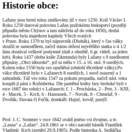
Historie obce:
Lažany jsou berní rulou zmiňovány již v roce 1250. Král Václav I.
Roku 1250 daroval polovinu Lažan pražskému biskupství (později
připadla městu Chýnov a tam náležela až do roku 1850), druhá
polovina byla majetkem kapituly Všech svatých
v Praze. Roku 1379 tu byl nápravník (Dluhák), který v čas války
sloužil se samostřílem, začež mimo držení největšího statku o 4 1/2
lánu dostával veškeré podymné (daň z ohniště, 6 gr. vídeň. za jeden
krb). Roku 1437 (doba krále Zikmunda) byly Lažany s 9 usedlostmi
připsány „Obci táborské“, jež tu měla v 15. a 16. stol. 9 osedlých.
Kolem roku 1550 byla ves opuštěná (období třicetileté války).Po
válce třicetileté bylo v Lažanech 8 osedlých, 1 nově osazený a 1
zahradník. Táž ves roku 1547 za pokutu propadla, načež násl. roku
koupili ji páni z Rožmberka. Dle pamětní knihy fary hrobské byli v
roce 1687 tito rolníci v Lažanech: č. 1 - Procházka, 2 - Petr, 3 - Kříž,
4 - Macek, 5 - Krch, 6 - Hanousek, 7 - Novák, 8 - Chmelař, 9 -
Dvořák; Slavata či Fučík, domkáři: Hajný, kovář, pastýř.
Prof. J. C. Sommer v roce 1842 uvádí jméno vsi dvojmo, a to
„Lasna“ a „Lažan“. 24.8.1861 se v obci narodil básník František
Vladimír Krch (zemřel 29.9.1905). Podle historika A. Sedláčka