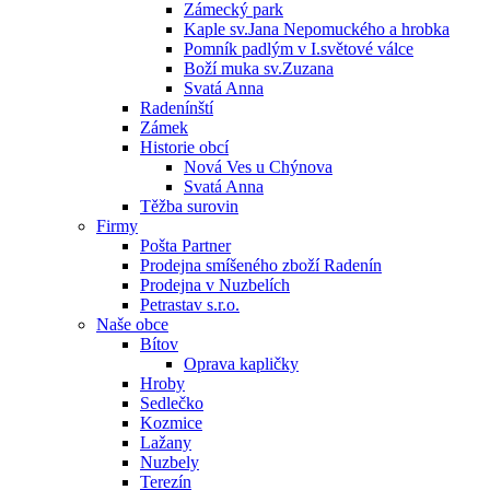
Zámecký park
Kaple sv.Jana Nepomuckého a hrobka
Pomník padlým v I.světové válce
Boží muka sv.Zuzana
Svatá Anna
Radenínští
Zámek
Historie obcí
Nová Ves u Chýnova
Svatá Anna
Těžba surovin
Firmy
Pošta Partner
Prodejna smíšeného zboží Radenín
Prodejna v Nuzbelích
Petrastav s.r.o.
Naše obce
Bítov
Oprava kapličky
Hroby
Sedlečko
Kozmice
Lažany
Nuzbely
Terezín