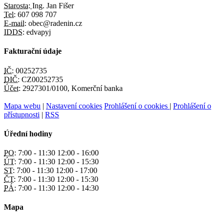
Starosta:
Ing. Jan Fišer
Tel:
607 098 707
E-mail:
obec@radenin.cz
IDDS:
edvapyj
Fakturační údaje
IČ:
00252735
DIČ:
CZ00252735
Účet:
2927301/0100, Komerční banka
Mapa webu
|
Nastavení cookies
Prohlášení o cookies
|
Prohlášení o
přístupnosti
|
RSS
Úřední hodiny
PO:
7:00 - 11:30 12:00 - 16:00
ÚT:
7:00 - 11:30 12:00 - 15:30
ST:
7:00 - 11:30 12:00 - 17:00
ČT:
7:00 - 11:30 12:00 - 15:30
PÁ:
7:00 - 11:30 12:00 - 14:30
Mapa