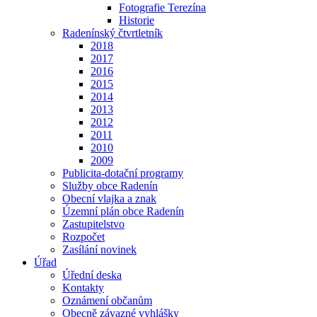
Fotografie Terezína
Historie
Radenínský čtvrtletník
2018
2017
2016
2015
2014
2013
2012
2011
2010
2009
Publicita-dotační programy
Služby obce Radenín
Obecní vlajka a znak
Územní plán obce Radenín
Zastupitelstvo
Rozpočet
Zasílání novinek
Úřad
Úřední deska
Kontakty
Oznámení občanům
Obecně závazné vyhlášky