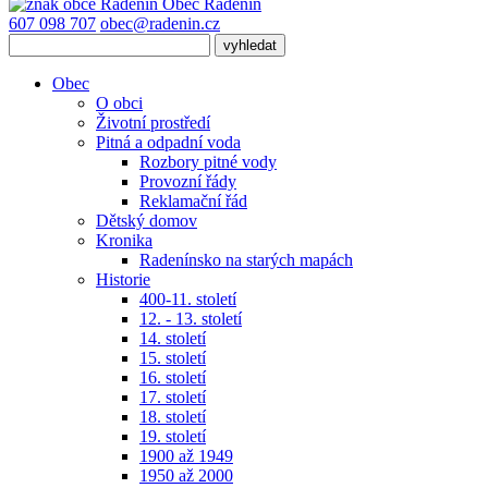
Obec
Radenín
607 098 707
obec@radenin.cz
Obec
O obci
Životní prostředí
Pitná a odpadní voda
Rozbory pitné vody
Provozní řády
Reklamační řád
Dětský domov
Kronika
Radenínsko na starých mapách
Historie
400-11. století
12. - 13. století
14. století
15. století
16. století
17. století
18. století
19. století
1900 až 1949
1950 až 2000