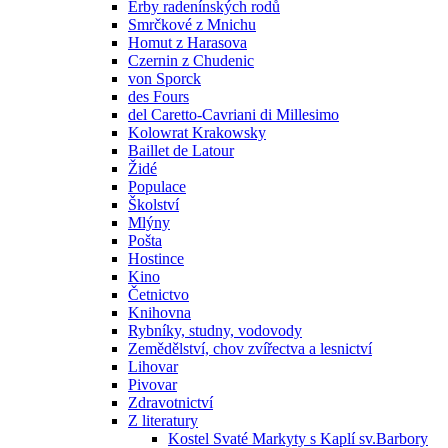
Erby radenínských rodů
Smrčkové z Mnichu
Homut z Harasova
Czernin z Chudenic
von Sporck
des Fours
del Caretto-Cavriani di Millesimo
Kolowrat Krakowsky
Baillet de Latour
Židé
Populace
Školství
Mlýny
Pošta
Hostince
Kino
Četnictvo
Knihovna
Rybníky, studny, vodovody
Zemědělství, chov zvířectva a lesnictví
Lihovar
Pivovar
Zdravotnictví
Z literatury
Kostel Svaté Markyty s Kaplí sv.Barbory