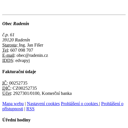
Obec Radenín
č.p. 61
39120 Radenín
Starosta:
Ing. Jan Fišer
Tel:
607 098 707
E-mail:
obec@radenin.cz
IDDS:
edvapyj
Fakturační údaje
IČ:
00252735
DIČ:
CZ00252735
Účet:
2927301/0100, Komerční banka
Mapa webu
|
Nastavení cookies
Prohlášení o cookies
|
Prohlášení o
přístupnosti
|
RSS
Úřední hodiny