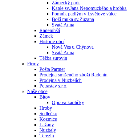
Zámecký park
Kaple sv.Jana Nepomuckého a hrobka
Pomník padlým v I.světové válce
Boží muka sv.Zuzana
Svatá Anna
Radenínští
Zámek
Historie obcí
Nová Ves u Chýnova
Svatá Anna
Těžba surovin
Firmy
Pošta Partner
Prodejna smíšeného zboží Radenín
Prodejna v Nuzbelích
Petrastav s.r.o.
Naše obce
Bítov
Oprava kapličky
Hroby
Sedlečko
Kozmice
Lažany
Nuzbely
Terezín