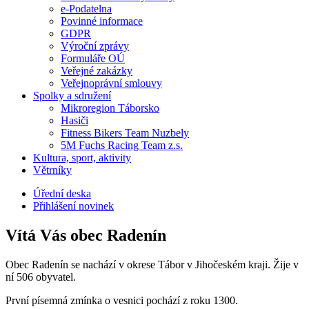
e-Podatelna
Povinné informace
GDPR
Výroční zprávy
Formuláře OÚ
Veřejné zakázky
Veřejnoprávní smlouvy
Spolky a sdružení
Mikroregion Táborsko
Hasiči
Fitness Bikers Team Nuzbely
5M Fuchs Racing Team z.s.
Kultura, sport, aktivity
Větrníky
Úřední deska
Přihlášení novinek
Vítá Vás obec Radenín
Obec Radenín se nachází v okrese Tábor v Jihočeském kraji. Žije v
ní 506 obyvatel.
První písemná zmínka o vesnici pochází z roku 1300.