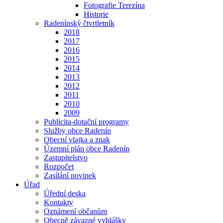
Fotografie Terezína
Historie
Radenínský čtvrtletník
2018
2017
2016
2015
2014
2013
2012
2011
2010
2009
Publicita-dotační programy
Služby obce Radenín
Obecní vlajka a znak
Územní plán obce Radenín
Zastupitelstvo
Rozpočet
Zasílání novinek
Úřad
Úřední deska
Kontakty
Oznámení občanům
Obecně závazné vyhlášky