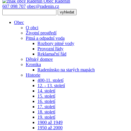
Obec
Radenín
607 098 707
obec@radenin.cz
Obec
O obci
Životní prostředí
Pitná a odpadní voda
Rozbory pitné vody
Provozní řády
Reklamační řád
Dětský domov
Kronika
Radenínsko na starých mapách
Historie
400-11. století
12. - 13. století
14. století
15. století
16. století
17. století
18. století
19. století
1900 až 1949
1950 až 2000