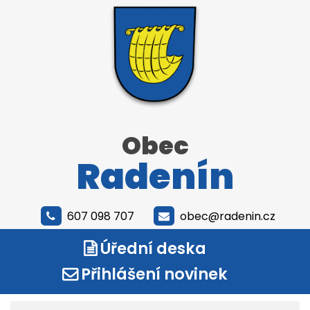
Obec
Radenín
607 098 707
obec@radenin.cz
Úřední deska
Přihlášení novinek