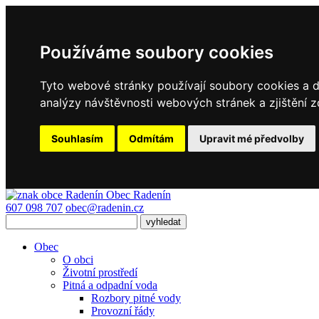
Používáme soubory cookies
Tyto webové stránky používají soubory cookies a da
analýzy návštěvnosti webových stránek a zjištění z
Souhlasím
Odmítám
Upravit mé předvolby
Obec
Radenín
607 098 707
obec@radenin.cz
Obec
O obci
Životní prostředí
Pitná a odpadní voda
Rozbory pitné vody
Provozní řády