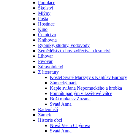
Populace
Školství
Mlýny
Pošta
Hostince
Kino
Četnictvo
Knihovna
Rybníky, studny, vodovody
Zemědělství, chov zvířectva a lesnictví
Lihovar
Pivovar
Zdravotnictví
Z literatury
Kostel Svaté Markyty s Kaplí sv.Barbory
Zámecký park
Kaple sv.Jana Nepomuckého a hrobka
Pomník padlým v I.světové válce
Boží muka sv.Zuzana
Svatá Anna
Radenínští
Zámek
Historie obcí
Nová Ves u Chýnova
Svatá Anna