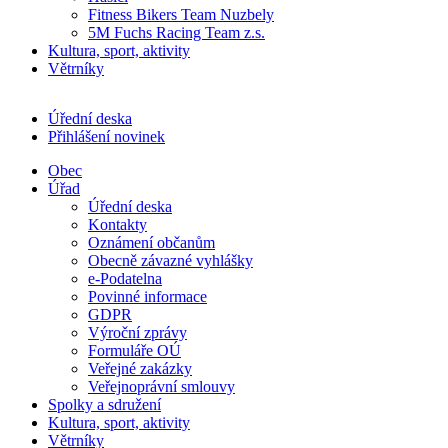
Fitness Bikers Team Nuzbely
5M Fuchs Racing Team z.s.
Kultura, sport, aktivity
Větrníky
Úřední deska
Přihlášení novinek
Obec
Úřad
Úřední deska
Kontakty
Oznámení občanům
Obecně závazné vyhlášky
e-Podatelna
Povinné informace
GDPR
Výroční zprávy
Formuláře OÚ
Veřejné zakázky
Veřejnoprávní smlouvy
Spolky a sdružení
Kultura, sport, aktivity
Větrníky