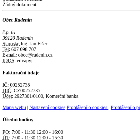
Žádný dokument.
Obec Radenín
č.p. 61
39120 Radenín
Starosta:
Ing. Jan Fišer
Tel:
607 098 707
E-mail:
obec@radenin.cz
IDDS:
edvapyj
Fakturační údaje
IČ:
00252735
DIČ:
CZ00252735
Účet:
2927301/0100, Komerční banka
Mapa webu
|
Nastavení cookies
Prohlášení o cookies
|
Prohlášení o př
Úřední hodiny
PO:
7:00 - 11:30 12:00 - 16:00
ÚT:
7:00 - 11:30 12:00 - 15:30