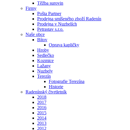
Těžba surovin
Firmy
Pošta Partner
Prodejna smíšeného zboží Radenín
Prodejna v Nuzbelích
Petrastav s.r.o.
Naše obce
Bítov
Oprava kapličky
Hroby
Sedlečko
Kozmice
Lažany
Nuzbely
Terezín
Fotografie Terezína
Historie
Radenínský čtvrtletník
2018
2017
2016
2015
2014
2013
2012