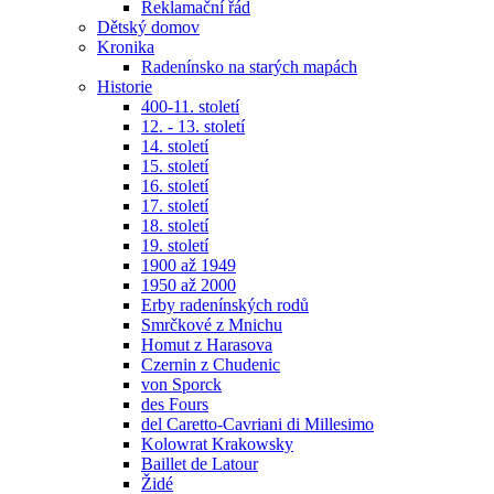
Reklamační řád
Dětský domov
Kronika
Radenínsko na starých mapách
Historie
400-11. století
12. - 13. století
14. století
15. století
16. století
17. století
18. století
19. století
1900 až 1949
1950 až 2000
Erby radenínských rodů
Smrčkové z Mnichu
Homut z Harasova
Czernin z Chudenic
von Sporck
des Fours
del Caretto-Cavriani di Millesimo
Kolowrat Krakowsky
Baillet de Latour
Židé