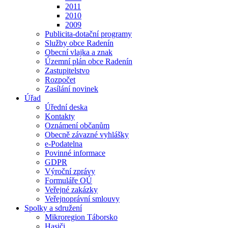
2011
2010
2009
Publicita-dotační programy
Služby obce Radenín
Obecní vlajka a znak
Územní plán obce Radenín
Zastupitelstvo
Rozpočet
Zasílání novinek
Úřad
Úřední deska
Kontakty
Oznámení občanům
Obecně závazné vyhlášky
e-Podatelna
Povinné informace
GDPR
Výroční zprávy
Formuláře OÚ
Veřejné zakázky
Veřejnoprávní smlouvy
Spolky a sdružení
Mikroregion Táborsko
Hasiči