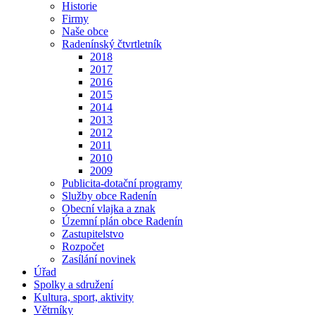
Historie
Firmy
Naše obce
Radenínský čtvrtletník
2018
2017
2016
2015
2014
2013
2012
2011
2010
2009
Publicita-dotační programy
Služby obce Radenín
Obecní vlajka a znak
Územní plán obce Radenín
Zastupitelstvo
Rozpočet
Zasílání novinek
Úřad
Spolky a sdružení
Kultura, sport, aktivity
Větrníky