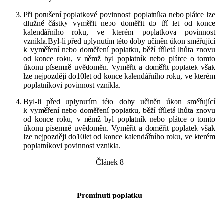
Při porušení poplatkové povinnosti poplatníka nebo plátce lze
dlužné částky vyměřit nebo doměřit do tří let od konce
kalendářního roku, ve kterém poplatková povinnost
vznikla.Byl-li před uplynutím této doby učiněn úkon směřující
k vyměření nebo doměření poplatku, běží tříletá lhůta znovu
od konce roku, v němž byl poplatník nebo plátce o tomto
úkonu písemně uvědoměn. Vyměřit a doměřit poplatek však
lze nejpozději do10let od konce kalendářního roku, ve kterém
poplatníkovi povinnost vznikla.
Byl-li před uplynutím této doby učiněn úkon směřující
k vyměření nebo doměření
poplatku, běží tříletá lhůta znovu
od konce roku, v němž byl poplatník nebo plátce o tomto
úkonu písemně uvědoměn. Vyměřit a doměřit poplatek však
lze nejpozději do10let od konce kalendářního roku, ve kterém
poplatníkovi povinnost vznikla.
Článek 8
Prominutí poplatku