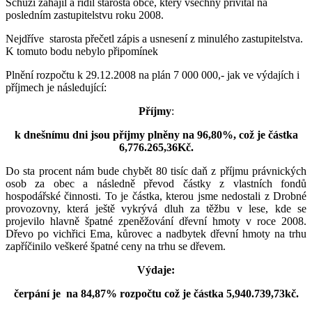
Schůzi zahájil a řídil starosta obce, který všechny přivítal na
posledním zastupitelstvu roku 2008.
Nejdříve starosta přečetl zápis a usnesení z minulého zastupitelstva.
K tomuto bodu nebylo připomínek
Plnění rozpočtu k 29.12.2008 na plán 7 000 000,- jak ve výdajích i
příjmech je následující:
Příjmy
:
k dnešnímu dni jsou příjmy plněny na 96,80%, což je částka
6,776.265,36Kč.
Do sta procent nám bude chybět 80 tisíc daň z příjmu právnických
osob za obec a následně převod částky z vlastních fondů
hospodářské činnosti. To je částka, kterou jsme nedostali z Drobné
provozovny, která ještě vykrývá dluh za těžbu v lese, kde se
projevilo hlavně špatné zpeněžování dřevní hmoty v roce 2008.
Dřevo po vichřici Ema, kůrovec a nadbytek dřevní hmoty na trhu
zapříčinilo veškeré špatné ceny na trhu se dřevem.
Výdaje:
čerpání je na 84,87% rozpočtu což je částka 5,940.739,73kč.