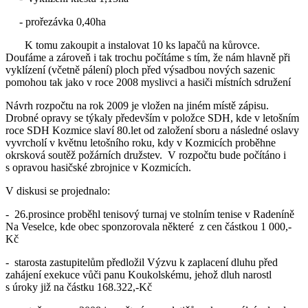
- prořezávka 0,40ha
K tomu zakoupit a instalovat 10 ks lapačů na kůrovce.
Doufáme a zároveň i tak trochu počítáme s tím, že nám hlavně při
vyklízení (včetně pálení) ploch před výsadbou nových sazenic
pomohou tak jako v roce 2008 myslivci a hasiči místních sdružení
Návrh rozpočtu na rok 2009 je vložen na jiném místě zápisu.
Drobné opravy se týkaly především v položce SDH, kde v letošním
roce SDH Kozmice slaví 80.let od založení sboru a následné oslavy
vyvrcholí v květnu letošního roku, kdy v Kozmicích proběhne
okrsková soutěž požárních družstev. V rozpočtu bude počítáno i
s opravou hasičské zbrojnice v Kozmicích.
V diskusi se projednalo:
- 26.prosince proběhl tenisový turnaj ve stolním tenise v Radeníně
Na Veselce, kde obec sponzorovala některé z cen částkou 1 000,-
Kč
- starosta zastupitelům předložil Výzvu k zaplacení dluhu před
zahájení exekuce vůči panu Koukolskému, jehož dluh narostl
s úroky již na částku 168.322,-Kč