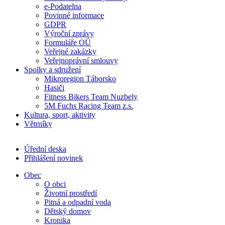
e-Podatelna
Povinné informace
GDPR
Výroční zprávy
Formuláře OÚ
Veřejné zakázky
Veřejnoprávní smlouvy
Spolky a sdružení
Mikroregion Táborsko
Hasiči
Fitness Bikers Team Nuzbely
5M Fuchs Racing Team z.s.
Kultura, sport, aktivity
Větrníky
Úřední deska
Přihlášení novinek
Obec
O obci
Životní prostředí
Pitná a odpadní voda
Dětský domov
Kronika