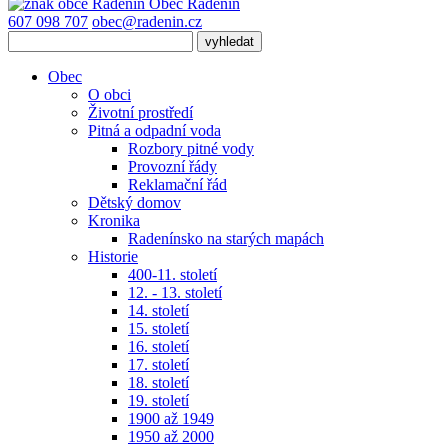
Obec
Radenín
607 098 707
obec@radenin.cz
Obec
O obci
Životní prostředí
Pitná a odpadní voda
Rozbory pitné vody
Provozní řády
Reklamační řád
Dětský domov
Kronika
Radenínsko na starých mapách
Historie
400-11. století
12. - 13. století
14. století
15. století
16. století
17. století
18. století
19. století
1900 až 1949
1950 až 2000