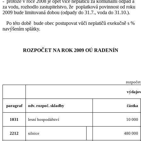
- protože v roce 2008 je opět více neplatičů za komunální odpad a
za vodu, rozhodlo zastupitelstvo, že poplatková povinnost od roku
2009 bude limitovaná dobou (odpady do 31.7., voda do 31.10.).
Po této době bude obec postupovat vůči neplatičů exekučně s %
navýšením splátky.
ROZPOČET NA ROK 2009 OÚ RADENÍN
rozpočet
výdajov
paragraf
odv. rozpoč. skladby
částka
1031
lesní hospodářství
10 000
2212
silnice
480 000