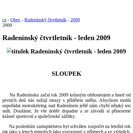
cz
-
Obec
-
Radenínský čtvrtletník
-
2009
2009
Radenínský čtvrtletník - leden 2009
SLOUPEK
Na Radenínsku začal rok 2009 krásným ohňostrojem a hned od
prvních dnů nás sužují mrazy s přídělem sněhu. Abychom mohli
uspořádat motoskiöring nad Radenínem ještě nám chybí nějaký ten
sníh. Doufáme, že vše dobře dopadne a ze závodů si přineseme
krásné sportovní a společenské zážitky.
Na posledním zastupitelstvu byl schválen rozpočet na letošní rok
tak jako v letech minulých jako vyrovnaný v příjmech a ve výdajích.