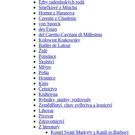
Erby radenínských rodů
Smrčkové z Mnichu
Homut z Harasova
Czernin z Chudenic
von Sporck
des Fours
del Caretto-Cavriani di Millesimo
Kolowrat Krakowsky
Baillet de Latour
Židé
Populace
Školství
Mlýny
Pošta
Hostince
Kino
Četnictvo
Knihovna
Rybníky, studny, vodovody
Zemědělství, chov zvířectva a lesnictví
Lihovar
Pivovar
Zdravotnictví
Z literatury
Kostel Svaté Markyty s Kaplí sv.Barbory