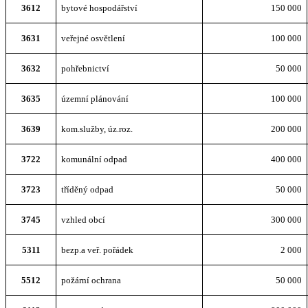
3612
bytové hospodářství
150 000
3631
veřejné osvětlení
100 000
3632
pohřebnictví
50 000
3635
územní plánování
100 000
3639
kom.služby, úz.roz.
200 000
3722
komunální odpad
400 000
3723
tříděný odpad
50 000
3745
vzhled obcí
300 000
5311
bezp.a veř. pořádek
2 000
5512
požární ochrana
50 000