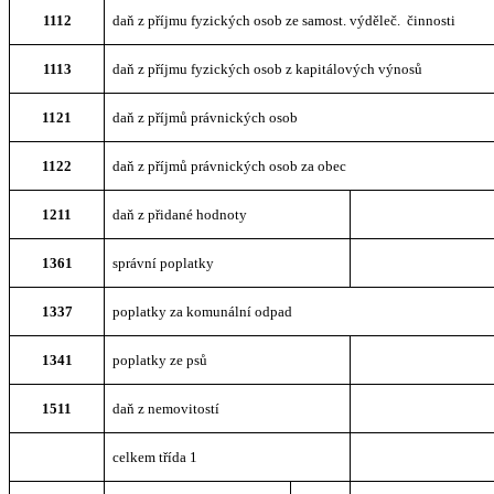
1112
daň z příjmu fyzických osob ze samost. výděleč. činnosti
1113
daň z příjmu fyzických osob z kapitálových výnosů
1121
daň z příjmů právnických osob
1122
daň z příjmů právnických osob za obec
1211
daň z přidané hodnoty
1361
správní poplatky
1337
poplatky za komunální odpad
1341
poplatky ze psů
1511
daň z nemovitostí
celkem třída 1