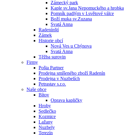
Zámecký park
Kaple sv.Jana Nepomuckého a hrobka
Pomník padlým v I.světové válce
Boží muka sv.Zuzana
Svatá Anna
Radenínští
Zámek
Historie obcí
Nová Ves u Chýnova
Svatá Anna
Těžba surovin
Firmy
Pošta Partner
Prodejna smíšeného zboží Radenín
Prodejna v Nuzbelích
Petrastav s.r.o.
Naše obce
Bítov
Oprava kapličky
Hroby
Sedlečko
Kozmice
Lažany
Nuzbely
Terezín