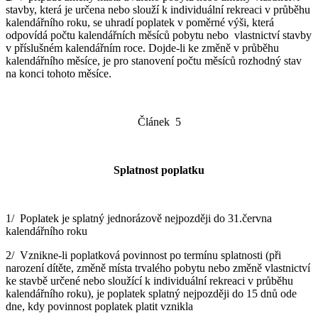
stavby, která je určena nebo slouží k individuální rekreaci v průběhu
kalendářního roku, se uhradí poplatek v poměrné výši, která
odpovídá počtu kalendářních měsíců pobytu nebo vlastnictví stavby
v příslušném kalendářním roce. Dojde-li ke změně v průběhu
kalendářního měsíce, je pro stanovení počtu měsíců rozhodný stav
na konci tohoto měsíce.
Článek 5
Splatnost poplatku
1/ Poplatek je splatný jednorázově nejpozději do 31.června
kalendářního roku
2/ Vznikne-li poplatková povinnost po termínu splatnosti (při
narození dítěte, změně místa trvalého pobytu nebo změně vlastnictví
ke stavbě určené nebo sloužící k individuální rekreaci v průběhu
kalendářního roku), je poplatek splatný nejpozději do 15 dnů ode
dne, kdy povinnost poplatek platit vznikla