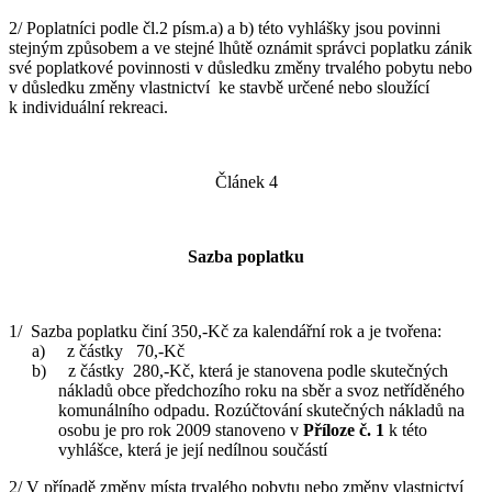
2/ Poplatníci podle čl.2 písm.a) a b) této vyhlášky jsou povinni
stejným způsobem a ve stejné lhůtě oznámit správci poplatku zánik
své poplatkové povinnosti v důsledku změny trvalého pobytu nebo
v důsledku změny vlastnictví ke stavbě určené nebo sloužící
k individuální rekreaci.
Článek 4
Sazba poplatku
1/ Sazba poplatku činí 350,-Kč za kalendářní rok a je tvořena:
a) z částky 70,-Kč
b) z částky 280,-Kč, která je stanovena podle skutečných
nákladů obce předchozího roku na sběr a svoz netříděného
komunálního odpadu. Rozúčtování skutečných nákladů na
osobu je pro rok 2009 stanoveno v
Příloze č. 1
k této
vyhlášce, která je její nedílnou součástí
2/ V případě změny místa trvalého pobytu nebo změny vlastnictví