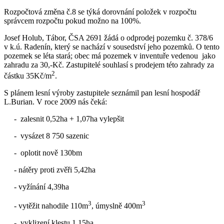
Rozpočtová změna č.8 se týká dorovnání položek v rozpočtu
správcem rozpočtu pokud možno na 100%.
Josef Holub, Tábor, ČSA 2691 žádá o odprodej pozemku č. 378/6
v k.ú. Radenín, který se nachází v sousedství jeho pozemků. O tento
pozemek se léta stará; obec má pozemek v inventuře vedenou jako
zahradu za 30,-Kč. Zastupitelé souhlasí s prodejem této zahrady za
2
částku 35Kč/m
.
S plánem lesní výroby zastupitele seznámil pan lesní hospodář
L.Burian. V roce 2009 nás čeká:
- zalesnit 0,52ha + 1,07ha vylepšit
- vysázet 8 750 sazenic
- oplotit nově 130bm
- nátěry proti zvěři 5,42ha
- vyžínání 4,39ha
3
3
- vytěžit nahodile 110m
, úmyslně 400m
- vyklizení klestu 1,15ha