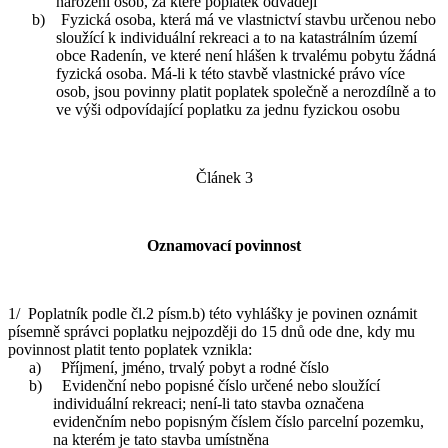
narození osob, za které poplatek odvádějí
b) Fyzická osoba, která má ve vlastnictví stavbu určenou nebo
sloužící k individuální rekreaci a to na katastrálním území
obce Radenín, ve které není hlášen k trvalému pobytu žádná
fyzická osoba. Má-li k této stavbě vlastnické právo více
osob, jsou povinny platit poplatek společně a nerozdílně a to
ve výši odpovídající poplatku za jednu fyzickou osobu
Článek 3
Oznamovací povinnost
1/ Poplatník podle čl.2 písm.b) této vyhlášky je povinen oznámit
písemně správci poplatku nejpozději do 15 dnů ode dne, kdy mu
povinnost platit tento poplatek vznikla:
a) Příjmení, jméno, trvalý pobyt a rodné číslo
b) Evidenční nebo popisné číslo určené nebo sloužící
individuální rekreaci; není-li tato stavba označena
evidenčním nebo popisným číslem číslo parcelní pozemku,
na kterém je tato stavba umístněna