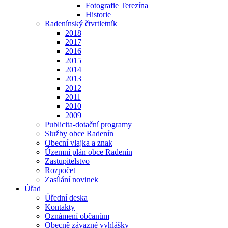
Fotografie Terezína
Historie
Radenínský čtvrtletník
2018
2017
2016
2015
2014
2013
2012
2011
2010
2009
Publicita-dotační programy
Služby obce Radenín
Obecní vlajka a znak
Územní plán obce Radenín
Zastupitelstvo
Rozpočet
Zasílání novinek
Úřad
Úřední deska
Kontakty
Oznámení občanům
Obecně závazné vyhlášky