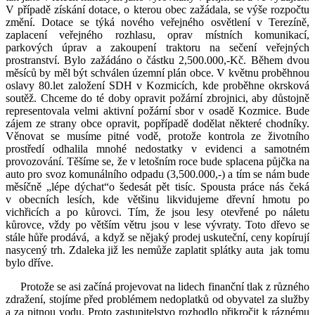
V případě získání dotace, o kterou obec zažádala, se výše rozpočtu
změní. Dotace se týká nového veřejného osvětlení v Terezíně,
zaplacení veřejného rozhlasu, oprav místních komunikací,
parkových úprav a zakoupení traktoru na sečení veřejných
prostranství. Bylo zažádáno o částku 2,500.000,-Kč. Během dvou
měsíců by měl být schválen územní plán obce. V květnu proběhnou
oslavy 80.let založení SDH v Kozmicích, kde proběhne okrsková
soutěž. Chceme do té doby opravit požární zbrojnici, aby důstojně
representovala velmi aktivní požární sbor v osadě Kozmice. Bude
zájem ze strany obce opravit, popřípadě dodělat některé chodníky.
Věnovat se musíme pitné vodě, protože kontrola ze životního
prostředí odhalila mnohé nedostatky v evidenci a samotném
provozování. Těšíme se, že v letošním roce bude splacena půjčka na
auto pro svoz komunálního odpadu (3,500.000,-) a tím se nám bude
měsíčně „lépe dýchat“o šedesát pět tisíc. Spousta práce nás čeká
v obecních lesích, kde většinu likvidujeme dřevní hmotu po
vichřicích a po kůrovci. Tím, že jsou lesy otevřené po náletu
kůrovce, vždy po větším větru jsou v lese vývraty. Toto dřevo se
stále hůře prodává, a když se nějaký prodej uskuteční, ceny kopírují
nasycený trh. Zdaleka již les nemůže zaplatit splátky auta jak tomu
bylo dříve.
Protože se asi začíná projevovat na lidech finanční tlak z různého
zdražení, stojíme před problémem nedoplatků od obyvatel za služby
a za pitnou vodu. Proto zastupitelstvo rozhodlo přikročit k ráznému