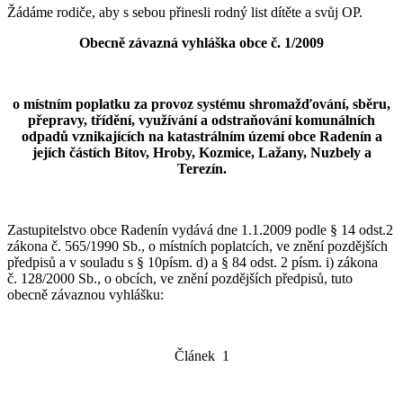
Žádáme rodiče, aby s sebou přinesli rodný list dítěte a svůj OP.
Obecně závazná vyhláška obce č. 1/2009
o místním poplatku za provoz systému
shromažďování, sběru,
přepravy, třídění, využívání a odstraňování komunálních
odpadů vznikajících na katastrálním území obce Radenín a
jejích částích Bítov, Hroby, Kozmice, Lažany, Nuzbely a
Terezín.
Zastupitelstvo obce Radenín vydává dne 1.1.2009 podle § 14 odst.2
zákona č. 565/1990 Sb., o místních poplatcích, ve znění pozdějších
předpisů a v souladu s § 10písm. d) a § 84 odst. 2 písm. i) zákona
č. 128/2000 Sb., o obcích, ve znění pozdějších předpisů, tuto
obecně závaznou vyhlášku:
Článek 1