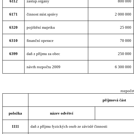
6112
zastup.orgány
800 000
6171
činnost míst.správy
2 000 000
6320
pojištění majetku
25 000
6310
finanční operace
70 000
6399
daň z příjmu za obec
250 000
návrh rozpočtu 2009
6 300 000
rozpoče
příjmová část
položka
název odvětví
1111
daň z příjmu fyzických osob ze závislé činnosti