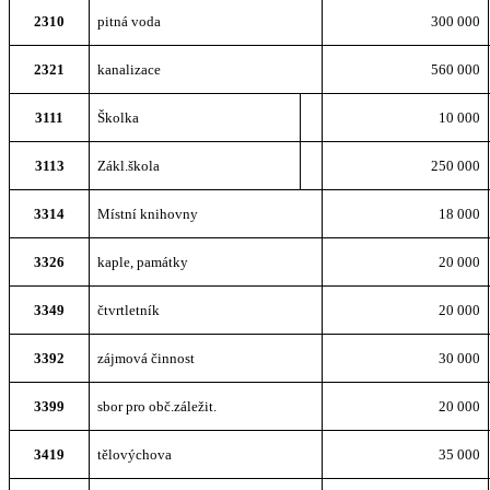
2310
pitná voda
300 000
2321
kanalizace
560 000
3111
Školka
10 000
3113
Zákl.škola
250 000
3314
Místní knihovny
18 000
3326
kaple, památky
20 000
3349
čtvrtletník
20 000
3392
zájmová činnost
30 000
3399
sbor pro obč.záležit.
20 000
3419
tělovýchova
35 000