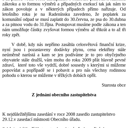
zákroku a to formou výměrů a případných exekucí tak jak nám to
zákon povoluje a v některých případech přímo nařizuje. Od
letošního roku je na Radenínsku zavedeno, že poplatek za
komunální odpad se musí zaplatit do 30.června, ze psa do 30.dubna
a za pitnou vodu do 31.října. Postupovat musíme podle zákona a ten
nám umožňuje částky zvyšovat formou výměru až třikrát a to až tři
roky zpět.
V době, kdy nás nepřímo zasáhla celosvětová finanční krize,
nyní jsou i pozastaveny dodávky plynu, cena elektřiny stále
neúměrně narůstá a kam se jen podíváme je to pro obyčejného
obyvatele stále dražší, vám mohu do roku 2009 přát hlavně pevné
zdraví, které toto vše vydrží, dobré sousedy s kterými si můžeme
popovídat a popřípadě se i pobavit a pro nás všechny rodinnou
pohodu o kterou se můžeme v těžkých dobách opřít.
Starosta obce
Z jednání obecního zastupitelstva
K nejdůležitějšímu zasedání v roce 2008 zasedlo zastupitelstvo
29.12.v zasedací místnosti Obecního úřadu.