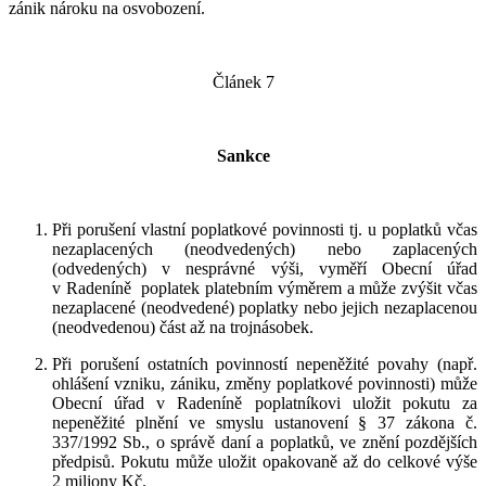
zánik nároku na osvobození.
Článek 7
Sankce
Při porušení vlastní poplatkové povinnosti tj. u poplatků včas
nezaplacených (neodvedených) nebo zaplacených
(odvedených) v nesprávné výši, vyměří Obecní úřad
v Radeníně poplatek platebním výměrem a může zvýšit včas
nezaplacené (neodvedené) poplatky nebo jejich nezaplacenou
(neodvedenou) část až na trojnásobek.
Při porušení ostatních povinností nepeněžité povahy (např.
ohlášení vzniku, zániku, změny poplatkové povinnosti) může
Obecní úřad v Radeníně poplatníkovi uložit pokutu za
nepeněžité plnění ve smyslu ustanovení § 37 zákona č.
337/1992 Sb., o správě daní a poplatků, ve znění pozdějších
předpisů. Pokutu může uložit opakovaně až do celkové výše
2 miliony Kč.