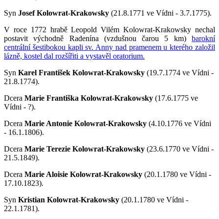
Syn
Josef Kolowrat-Krakowsky
(21.8.1771 ve Vídni - 3.7.1775).
V roce 1772 hrabě Leopold Vilém Kolowrat-Krakowsky
nechal
postavit východně Radenína (vzdušnou čarou 5 km)
barokní
centrální šestibokou kapli sv. Anny nad pramenem u kterého
založil
lázně, kostel dal rozšířiti a vystavěl oratorium
.
Syn
Karel František Kolowrat-Krakowsky
(19.7.1774 ve Vídni -
21.8.1774).
Dcera
Marie Františka Kolowrat-Krakowsky
(17.6.1775 ve
Vídni - ?).
Dcera
Marie Antonie Kolowrat-Krakowsky
(4.10.1776 ve Vídni
- 16.1.1806).
Dcera
Marie Terezie Kolowrat-Krakowsky
(23.6.1770 ve Vídni -
21.5.1849).
Dcera
Marie Aloisie Kolowrat-Krakowsky
(20.1.1780 ve Vídni -
17.10.1823).
Syn
Kristian Kolowrat-Krakowsky
(20.1.1780 ve Vídni -
22.1.1781).