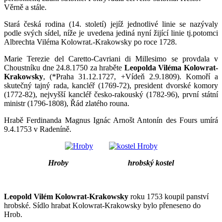
Věrně a stále.
Stará česká rodina (14. století) jejíž jednotlivé linie se nazývaly
podle svých sídel, níže je uvedena jediná nyní žijící linie tj.potomci
Albrechta Viléma Kolowrat.-Krakowsky po roce 1728.
Marie Terezie del Caretto-Cavriani di Millesimo se provdala v
Choustníku dne 24.8.1750 za hraběte
Leopolda Viléma Kolowrat-
Krakowsky
, (*Praha 31.12.1727, +Vídeň 2.9.1809). Komoří a
skutečný tajný rada, kancléř (1769-72), president dvorské komory
(1772-82), nejvyšší kancléř česko-rakouský (1782-96), první státní
ministr (1796-1808), Řád zlatého rouna.
Hrabě Ferdinanda Magnus Ignác Arnošt Antonín des Fours umírá
9.4.1753 v Radeníně.
Hroby hrobský kostel
Leopold Vilém Kolowrat-Krakowsky
roku 1753 koupil panství
hrobské. Sídlo hrabat Kolowrat-Krakowsky bylo přeneseno do
Hrob.