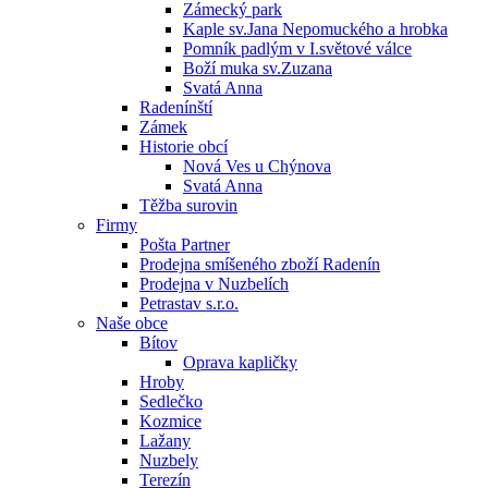
Zámecký park
Kaple sv.Jana Nepomuckého a hrobka
Pomník padlým v I.světové válce
Boží muka sv.Zuzana
Svatá Anna
Radenínští
Zámek
Historie obcí
Nová Ves u Chýnova
Svatá Anna
Těžba surovin
Firmy
Pošta Partner
Prodejna smíšeného zboží Radenín
Prodejna v Nuzbelích
Petrastav s.r.o.
Naše obce
Bítov
Oprava kapličky
Hroby
Sedlečko
Kozmice
Lažany
Nuzbely
Terezín