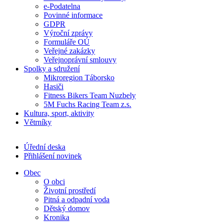
e-Podatelna
Povinné informace
GDPR
Výroční zprávy
Formuláře OÚ
Veřejné zakázky
Veřejnoprávní smlouvy
Spolky a sdružení
Mikroregion Táborsko
Hasiči
Fitness Bikers Team Nuzbely
5M Fuchs Racing Team z.s.
Kultura, sport, aktivity
Větrníky
Úřední deska
Přihlášení novinek
Obec
O obci
Životní prostředí
Pitná a odpadní voda
Dětský domov
Kronika