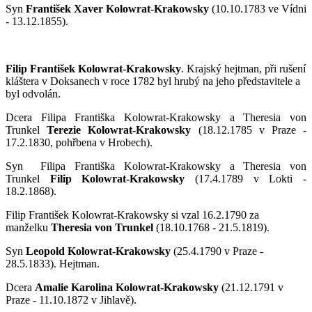
Syn
František Xaver Kolowrat-Krakowsky
(10.10.1783 ve Vídni
- 13.12.1855).
Filip František Kolowrat-Krakowsky
. Krajský hejtman, při rušení
kláštera v Doksanech v roce 1782 byl hrubý na jeho představitele a
byl odvolán.
Dcera Filipa Františka Kolowrat-Krakowsky a Theresia von
Trunkel
Terezie Kolowrat-Krakowsky
(18.12.1785 v Praze -
17.2.1830, pohřbena v Hrobech).
Syn Filipa Františka Kolowrat-Krakowsky a Theresia von
Trunkel
Filip Kolowrat-Krakowsky
(17.4.1789 v Lokti -
18.2.1868).
Filip František Kolowrat-Krakowsky si vzal 16.2.1790 za
manželku
Theresia von Trunkel
(18.10.1768 - 21.5.1819).
Syn
Leopold Kolowrat-Krakowsky
(25.4.1790 v Praze -
28.5.1833). Hejtman.
Dcera
Amalie Karolina Kolowrat-Krakowsky
(21.12.1791 v
Praze - 11.10.1872 v Jihlavě).