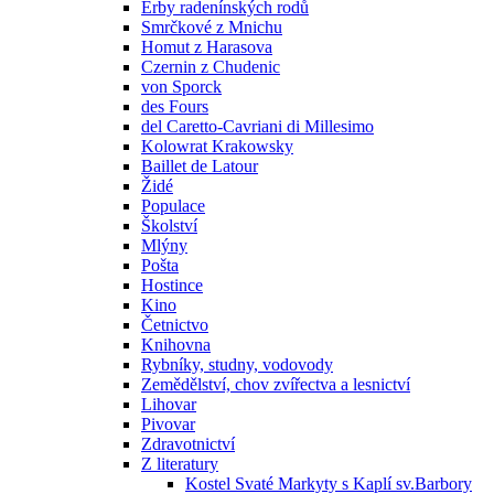
Erby radenínských rodů
Smrčkové z Mnichu
Homut z Harasova
Czernin z Chudenic
von Sporck
des Fours
del Caretto-Cavriani di Millesimo
Kolowrat Krakowsky
Baillet de Latour
Židé
Populace
Školství
Mlýny
Pošta
Hostince
Kino
Četnictvo
Knihovna
Rybníky, studny, vodovody
Zemědělství, chov zvířectva a lesnictví
Lihovar
Pivovar
Zdravotnictví
Z literatury
Kostel Svaté Markyty s Kaplí sv.Barbory