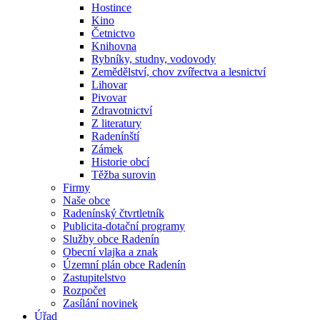
Hostince
Kino
Četnictvo
Knihovna
Rybníky, studny, vodovody
Zemědělství, chov zvířectva a lesnictví
Lihovar
Pivovar
Zdravotnictví
Z literatury
Radenínští
Zámek
Historie obcí
Těžba surovin
Firmy
Naše obce
Radenínský čtvrtletník
Publicita-dotační programy
Služby obce Radenín
Obecní vlajka a znak
Územní plán obce Radenín
Zastupitelstvo
Rozpočet
Zasílání novinek
Úřad