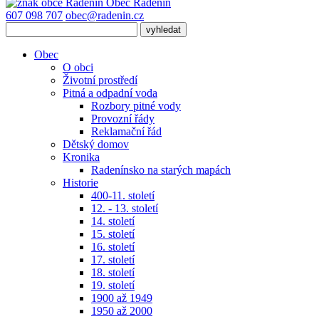
Obec
Radenín
607 098 707
obec@radenin.cz
Obec
O obci
Životní prostředí
Pitná a odpadní voda
Rozbory pitné vody
Provozní řády
Reklamační řád
Dětský domov
Kronika
Radenínsko na starých mapách
Historie
400-11. století
12. - 13. století
14. století
15. století
16. století
17. století
18. století
19. století
1900 až 1949
1950 až 2000