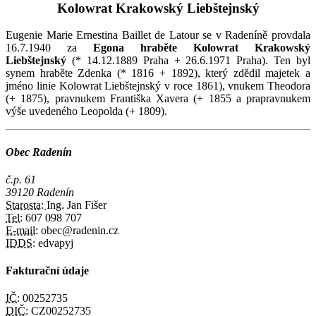
Kolowrat Krakowský Liebštejnský
Eugenie Marie Ernestina Baillet de Latour se v Radeníně provdala
16.7.1940 za
Egona hraběte Kolowrat Krakowský
Liebštejnský
(* 14.12.1889 Praha + 26.6.1971 Praha). Ten byl
synem hraběte Zdenka (* 1816 + 1892), který zdědil majetek a
jméno linie Kolowrat Liebštejnský v roce 1861), vnukem Theodora
(+ 1875), pravnukem Františka Xavera (+ 1855 a prapravnukem
výše uvedeného
Leopolda (+ 1809).
Obec Radenín
č.p. 61
39120 Radenín
Starosta:
Ing. Jan Fišer
Tel:
607 098 707
E-mail:
obec@radenin.cz
IDDS:
edvapyj
Fakturační údaje
IČ:
00252735
DIČ:
CZ00252735