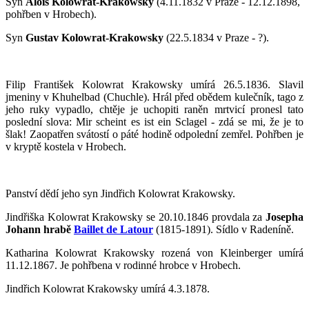
Syn
Alois Kolowrat-Krakowsky
(4.11.1832 v Praze - 12.12.1898
,
pohřben v Hrobech).
Syn
Gustav Kolowrat-Krakowsky
(22.5.1834 v Praze - ?
).
Filip František Kolowrat Krakowsky
umírá 26.5.1836. Slavil
jmeniny v Khuhelbad (Chuchle). Hrál před obědem kulečník, tago z
jeho ruky vypadlo, chtěje je uchopiti raněn mrtvicí pronesl tato
poslední slova: Mir scheint es ist ein Sclagel - zdá se mi, že je to
šlak! Zaopatřen svátostí o páté hodině odpolední zemřel. Pohřben je
v kryptě kostela v Hrobech.
Panství dědí jeho syn
Jindřich Kolowrat Krakowsky.
Jindřiška Kolowrat Krakowsky se 20.10.1846 provdala za
Josepha
Johann hrabě
Baillet de Latour
(1815-1891). Sídlo v Radeníně.
Katharina Kolowrat Krakowsky
rozená von Kleinberger umírá
11.12.1867. Je pohřbena v rodinné hrobce v Hrobech.
Jindřich Kolowrat Krakowsky
umírá 4.3.1878.