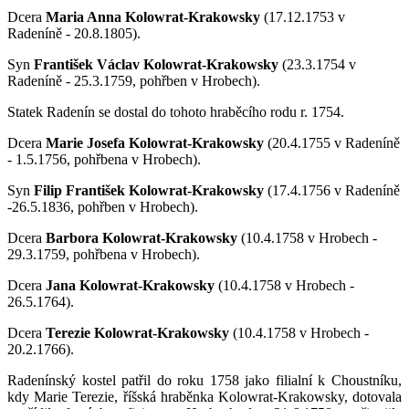
Dcera
Maria Anna Kolowrat-Krakowsky
(17.12.1753 v
Radeníně - 20.8.1805).
Syn
František Václav Kolowrat-Krakowsky
(23.3.1754 v
Radeníně - 25.3.1759, pohřben v Hrobech).
Statek Radenín se dostal do tohoto hraběcího rodu r. 1754.
Dcera
Marie Josefa Kolowrat-Krakowsky
(20.4.1755 v Radeníně
- 1.5.1756, pohřbena v Hrobech).
Syn
Filip František Kolowrat-Krakowsky
(17.4.1756 v Radeníně
-26.5.1836, pohřben v Hrobech).
Dcera
Barbora Kolowrat-Krakowsky
(10.4.1758 v Hrobech -
29.3.1759, pohřbena v Hrobech).
Dcera
Jana Kolowrat-Krakowsky
(10.4.1758 v Hrobech -
26.5.1764).
Dcera
Terezie Kolowrat-Krakowsky
(10.4.1758 v Hrobech -
20.2.1766).
Radenínský kostel patřil do roku 1758 jako filialní k Choustníku,
kdy
Marie Terezie, říšská hraběnka Kolowrat-Krakowsky,
dotovala