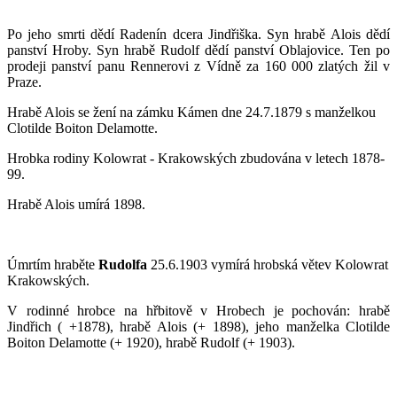
Po jeho smrti dědí Radenín
dcera Jindřiška
.
Syn hrabě Alois dědí
panství Hroby. Syn hrabě Rudolf dědí panství Oblajovice. Ten po
prodeji panství panu Rennerovi z Vídně za 160 000 zlatých žil v
Praze.
Hrabě Alois se žení na zámku Kámen dne 24.7.1879 s manželkou
Clotilde Boiton Delamotte.
Hrobka rodiny Kolowrat - Krakowských
zbudována v letech 1878-
99.
Hrabě Alois umírá 1898.
Úmrtím hraběte
Rudolfa
25.6.1903 vymírá hrobská větev Kolowrat
Krakowských.
V rodinné hrobce na hřbitově v Hrobech
je pochován: hrabě
Jindřich ( +1878), hrabě Alois (+ 1898), jeho manželka Clotilde
Boiton Delamotte (+ 1920), hrabě Rudolf (+ 1903).