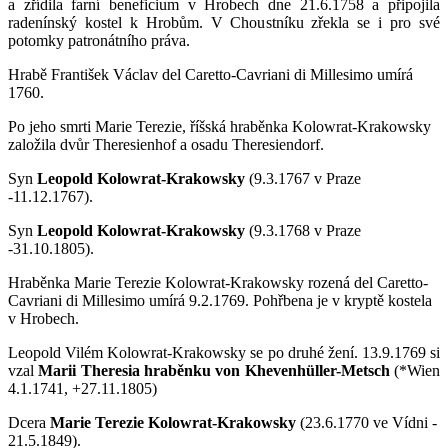
a zřídila farní beneficium v Hrobech dne 21.6.1758 a připojila
radenínský kostel k Hrobům. V Choustníku zřekla se i pro své
potomky patronátního práva.
Hrabě František Václav del Caretto-Cavriani di Millesimo umírá
1760.
Po jeho smrti Marie Terezie, říšská hraběnka Kolowrat-Krakowsky
založila dvůr Theresienhof a osadu Theresiendorf.
Syn
Leopold Kolowrat-Krakowsky
(9.3.1767 v Praze
-11.12.1767).
Syn
Leopold Kolowrat-Krakowsky
(9.3.1768 v Praze
-31.10.1805).
Hraběnka Marie Terezie Kolowrat-Krakowsky rozená del Caretto-
Cavriani di Millesimo umírá 9.2.1769. Pohřbena je v kryptě kostela
v Hrobech.
Leopold Vilém Kolowrat-Krakowsky se po druhé žení.
13.9.1769 si
vzal
Marii Theresia hraběnku von Khevenhüller-Metsch
(*Wien
4.1.1741, +27.11.1805)
Dcera
Marie Terezie Kolowrat-Krakowsky
(23.6.1770 ve Vídni -
21.5.1849).