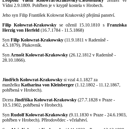
Leopold Vilém Kolowrat-Krakovský-Liebsteinsky
zemřel ve
Vídni 2.9.1809. Pohřben je v kryptě kostela v Hrobech.
Jeho syn Filip František Kolowrat Krakovský přejímá panství.
Filip Kolowrat-Krakowsky
se oženil 15.10.1810 s
Franziska
Herzig von Herfeld
(16.7.1784 - 11.5.1868)
Syn
Filip Kolowrat-Krakowsky
(11.9.1811 v Radeníně -
4.5.1879). Plukovník.
Syn
Arnošt Kolowrat-Krakowsky
(26.12.1812 v Radeníně -
28.10.1866).
Jindřich Kolowrat-Krakowsky
si vzal 4.1.1827 za
manželku
Katharina von Kleinberger
(1.12.1802 - 11.12.1867,
pohřbená v Hrobech).
Dcera
Jindřiška Kolowrat-Krakowsky
(27.7.1828 v Praze -
10.5.1902
, pohřbená v Hrobech).
Syn
Rudolf Kolowrat-Krakowsky
(9.11.1830 v Praze - 24.6.1903
,
pohřben v Hrobech).
Přírodovědec - včelařství.