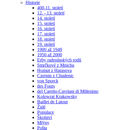
Historie
400-11. století
12. - 13. století
14. století
15. století
16. století
17. století
18. století
19. století
1900 až 1949
1950 až 2000
Erby radenínských rodů
Smrčkové z Mnichu
Homut z Harasova
Czernin z Chudenic
von Sporck
des Fours
del Caretto-Cavriani di Millesimo
Kolowrat Krakowsky
Baillet de Latour
Židé
Populace
Školství
Mlýny
Pošta