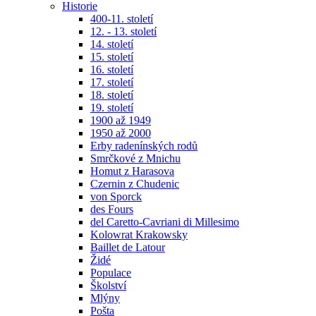
Historie
400-11. století
12. - 13. století
14. století
15. století
16. století
17. století
18. století
19. století
1900 až 1949
1950 až 2000
Erby radenínských rodů
Smrčkové z Mnichu
Homut z Harasova
Czernin z Chudenic
von Sporck
des Fours
del Caretto-Cavriani di Millesimo
Kolowrat Krakowsky
Baillet de Latour
Židé
Populace
Školství
Mlýny
Pošta