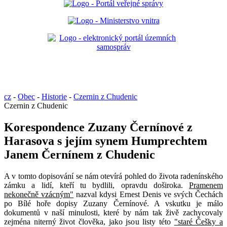
cz
-
Obec
-
Historie
-
Czernin z Chudenic
Czernin z Chudenic
Korespondence Zuzany Černínové z
Harasova s jejím synem Humprechtem
Janem Černínem z Chudenic
A v tomto dopisování se nám otevírá pohled do života radenínského
zámku a lidí, kteří tu bydlili, opravdu doširoka.
Pramenem
nekonečně vzácným"
nazval kdysi Ernest Denis ve svých Čechách
po Bílé hoře dopisy Zuzany Černínové. A vskutku je málo
dokumentů v naší minulosti, které by nám tak živě zachycovaly
zejména niterný život člověka, jako jsou listy této
"staré Češky a