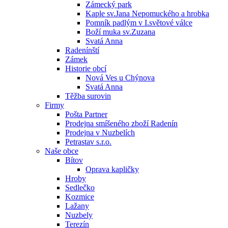
Zámecký park
Kaple sv.Jana Nepomuckého a hrobka
Pomník padlým v I.světové válce
Boží muka sv.Zuzana
Svatá Anna
Radenínští
Zámek
Historie obcí
Nová Ves u Chýnova
Svatá Anna
Těžba surovin
Firmy
Pošta Partner
Prodejna smíšeného zboží Radenín
Prodejna v Nuzbelích
Petrastav s.r.o.
Naše obce
Bítov
Oprava kapličky
Hroby
Sedlečko
Kozmice
Lažany
Nuzbely
Terezín