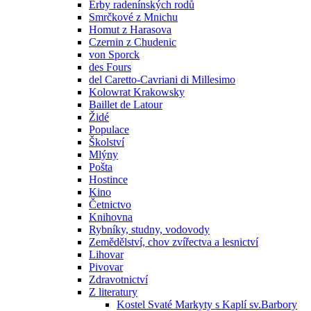
Erby radenínských rodů
Smrčkové z Mnichu
Homut z Harasova
Czernin z Chudenic
von Sporck
des Fours
del Caretto-Cavriani di Millesimo
Kolowrat Krakowsky
Baillet de Latour
Židé
Populace
Školství
Mlýny
Pošta
Hostince
Kino
Četnictvo
Knihovna
Rybníky, studny, vodovody
Zemědělství, chov zvířectva a lesnictví
Lihovar
Pivovar
Zdravotnictví
Z literatury
Kostel Svaté Markyty s Kaplí sv.Barbory