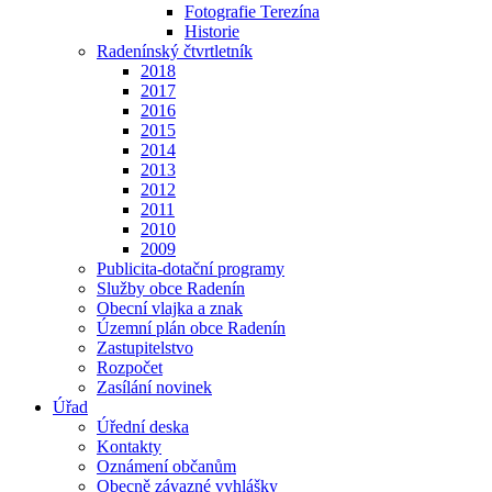
Fotografie Terezína
Historie
Radenínský čtvrtletník
2018
2017
2016
2015
2014
2013
2012
2011
2010
2009
Publicita-dotační programy
Služby obce Radenín
Obecní vlajka a znak
Územní plán obce Radenín
Zastupitelstvo
Rozpočet
Zasílání novinek
Úřad
Úřední deska
Kontakty
Oznámení občanům
Obecně závazné vyhlášky