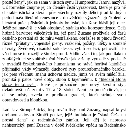
prosté ženy",
jak se sama v listech synu Humprechtu Janovi nazývá.
Už formálně zaujme jejich čtenáře čistá výrazovost, která je pro ně
charakteristická a která - přes všechny rozdíly dělící ji od klidných
period naší literární renesance - dosvědčuje výrazně její školení v
literární práci příslušníků jednoty bratrské, k níž se hlásil její otec.
Ještě zajímavější je však obsahová stránka této korespondence. Celá
hrůzná barvitost válečných let, jež paní Zuzana prožívala od časů
českého povstání až do míru vestfálského, obráží se tu plnou živostí:
různé "průtahy", vojenské pleny, vraždění, požáry, útěky a zoufalé
návraty, Švédové, císařská soldateska, vybití sedláci, petrovští - to
všechno se tu rozvíjí v široký proud. Vidíte však i to, jak pod tlakem
zoufalých let se vnitřně mění člověk: jak z ženy vyrostlé v podstatě
v ovzduší českobratrského humanismu se stává horlivá katolička
přijímající vždy výrazněji duchové rysy protireformačního baroka,
jak přes všechnu snahu uchovat tradice, jimiž ve svém mládí žila,
proniká jí patos nové doby, sklon k tajemnému, k
"hledání Boha
skrze tento svět",
které je příznačné pro nový životní styl,
ovládnuvší naši zemi v 17. a 18. století. Není jen prostě citová, její
cit se místy zvedá v prudkou gradaci, která strhuje svou
opravdovostí a hloubkou.
Ladislav Stroupežnický, inspirován listy paní Zuzany, napsal kdysi
drobnou aktovku Sirotčí peníze, jejíž hrdinkou je "stará Češka a
prostá žena" z radenínského zámku. Její děj je naprosto
nehistorický: paní Zuzana v době švédského vpádu na Radenínsko