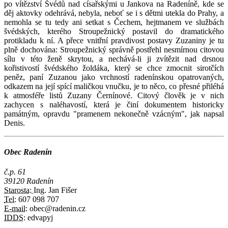
po vítězství Švédů nad císařskými u Jankova na Radeníně, kde se
děj aktovky odehrává, nebyla, neboť se i s dětmi utekla do Prahy, a
nemohla se tu tedy ani setkat s Čechem, hejtmanem ve službách
švédských, kterého Stroupežnický postavil do dramatického
protikladu k ní. A přece vnitřní pravdivost postavy Zuzaniny je tu
plně dochována: Stroupežnický správně postřehl nesmírnou citovou
sílu v této ženě skrytou, a nechává-li ji zvítězit nad drsnou
kořistivostí švédského žoldáka, který se chce zmocnit sirotčích
peněz, paní Zuzanou jako vrchností radenínskou opatrovaných,
odkazem na její spící maličkou vnučku, je to něco, co přesné přiléhá
k atmosféře listů Zuzany Černínové. Citový člověk je v nich
zachycen s naléhavostí, která je činí dokumentem historicky
památným, opravdu "pramenem nekonečně vzácným", jak napsal
Denis.
Obec Radenín
č.p. 61
39120 Radenín
Starosta:
Ing. Jan Fišer
Tel:
607 098 707
E-mail:
obec@radenin.cz
IDDS:
edvapyj