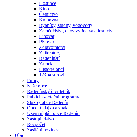
Hostince
Kino
Četnictvo
Knihovna
Rybníky, studny, vodovody
Zemědělství, chov zvířectva a lesnictví
Lihovar
Pivovar
Zdravotnictví
Z literatury
Radenínští
Zámek
Historie obcí
Těžba surovin
Firmy
Naše obce
Radenínský čtvrtletník
Publicita-dotační programy
Služby obce Radenín
Obecní vlajka a znak
Územní plán obce Radenín
Zastupitelstvo
Rozpočet
Zasílání novinek
Úřad