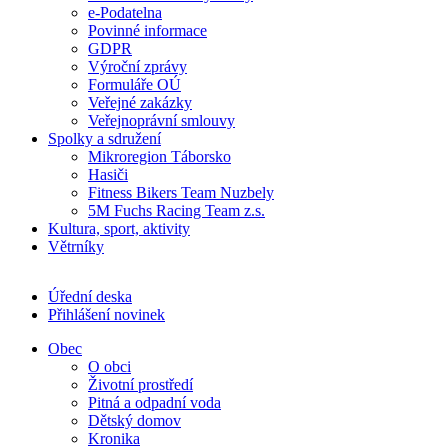
e-Podatelna
Povinné informace
GDPR
Výroční zprávy
Formuláře OÚ
Veřejné zakázky
Veřejnoprávní smlouvy
Spolky a sdružení
Mikroregion Táborsko
Hasiči
Fitness Bikers Team Nuzbely
5M Fuchs Racing Team z.s.
Kultura, sport, aktivity
Větrníky
Úřední deska
Přihlášení novinek
Obec
O obci
Životní prostředí
Pitná a odpadní voda
Dětský domov
Kronika