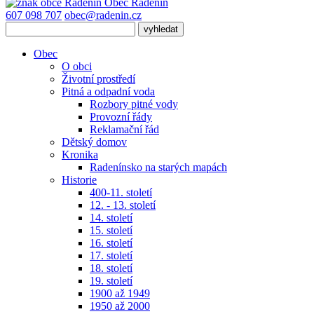
Obec
Radenín
607 098 707
obec@radenin.cz
Obec
O obci
Životní prostředí
Pitná a odpadní voda
Rozbory pitné vody
Provozní řády
Reklamační řád
Dětský domov
Kronika
Radenínsko na starých mapách
Historie
400-11. století
12. - 13. století
14. století
15. století
16. století
17. století
18. století
19. století
1900 až 1949
1950 až 2000