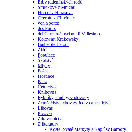
Erby radenínských rodů
Smrčkové z Mnichu
Homut z Harasova
Czernin z Chudenic
von Sporck
des Fours
del Caretto-Cavriani di Millesimo
Kolowrat Krakowsky
Baillet de Latour
Židé
Populace
Školství
Mlýny
Pošta
Hostince
Kino
Četnictvo
Knihovna
Rybníky, studny, vodovody
Zemědělství, chov zvířectva a lesnictví
Lihovar
Pivovar
Zdravotnictví
Z literatury
Kostel Svaté Markyty s Kaplí sv.Barbory