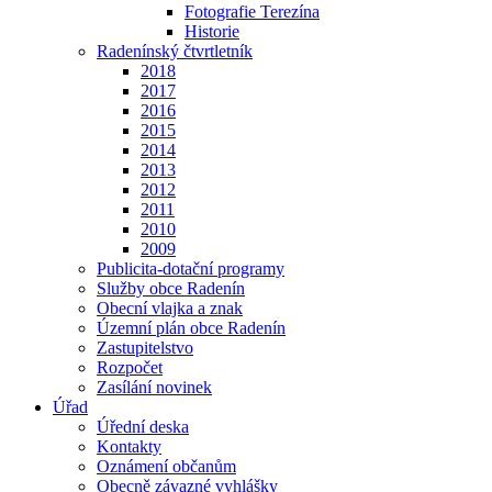
Fotografie Terezína
Historie
Radenínský čtvrtletník
2018
2017
2016
2015
2014
2013
2012
2011
2010
2009
Publicita-dotační programy
Služby obce Radenín
Obecní vlajka a znak
Územní plán obce Radenín
Zastupitelstvo
Rozpočet
Zasílání novinek
Úřad
Úřední deska
Kontakty
Oznámení občanům
Obecně závazné vyhlášky