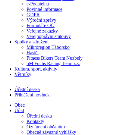
e-Podatelna
Povinné informace
GDPR
Výroční zprávy
Formuláře OÚ
Veřejné zakázky
Veřejnoprávní smlouvy
Spolky a sdružení
Mikroregion Táborsko
Hasiči
Fitness Bikers Team Nuzbely
5M Fuchs Racing Team z.s.
Kultura, sport, aktivity
Větrníky
Úřední deska
Přihlášení novinek
Obec
Úřad
Úřední deska
Kontakty
Oznámení občanům
Obecně závazné vyhlášky