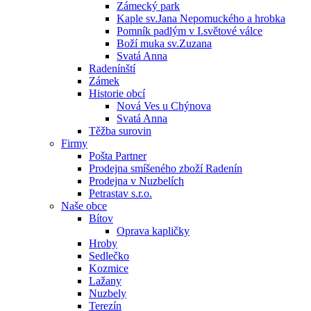
Zámecký park
Kaple sv.Jana Nepomuckého a hrobka
Pomník padlým v I.světové válce
Boží muka sv.Zuzana
Svatá Anna
Radenínští
Zámek
Historie obcí
Nová Ves u Chýnova
Svatá Anna
Těžba surovin
Firmy
Pošta Partner
Prodejna smíšeného zboží Radenín
Prodejna v Nuzbelích
Petrastav s.r.o.
Naše obce
Bítov
Oprava kapličky
Hroby
Sedlečko
Kozmice
Lažany
Nuzbely
Terezín