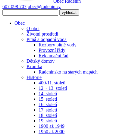
Obec
Radenín
607 098 707
obec@radenin.cz
Obec
O obci
Životní prostředí
Pitná a odpadní voda
Rozbory pitné vody
Provozní řády
Reklamační řád
Dětský domov
Kronika
Radenínsko na starých mapách
Historie
400-11. století
12. - 13. století
14. století
15. století
16. století
17. století
18. století
19. století
1900 až 1949
1950 až 2000