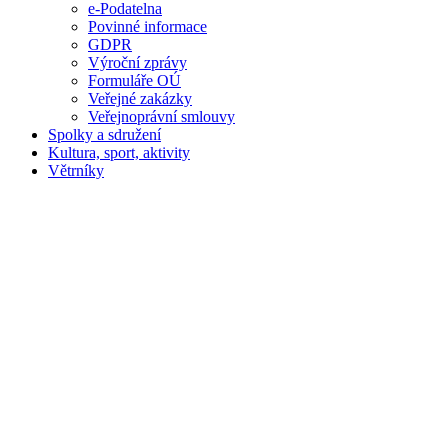
e-Podatelna
Povinné informace
GDPR
Výroční zprávy
Formuláře OÚ
Veřejné zakázky
Veřejnoprávní smlouvy
Spolky a sdružení
Kultura, sport, aktivity
Větrníky